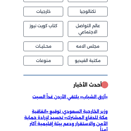
تكنالوجيا
خارجيات
عالم التواصل
كتاب كويت نيوز
الاجتماعي
مجلس الامه
محــليــات
مكتبة الفيديو
منوعات
أحدث الأخبار
«أزرق الشباب» يلتقي الأردن غداً السبت
وزير الخارجية السعودي: توقيع «اتفاقية
مكة للدفاع المشترك» تجسيد لإرادة حماية
الأمن والاستقرار ودعم بيئة إقليمية أكثر
أمناً