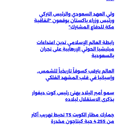
ولي العهد السعودي والرئيس التركي
ورئيس وزراء باكستان يوقعون “اتفاقية
مكة للدفاع المشترك”
رابطة العالم الإسلامي تدين اعتداءات
ميليشيا الحوثي الإرهابية على نجران
بالسعودية
العالم يترقب كسوفاً تاريخياً للشمس..
وإسبانيا في قلب المشهد الفلكي
سمو أمير البلاد يهنئ رئيس كوت ديفوار
بذكرى الاستقلال لبلاده
جمارك مطار الكويت T5 تحبط تهريب أكثر
من 4,255 حبة كبتاجون مخدرة