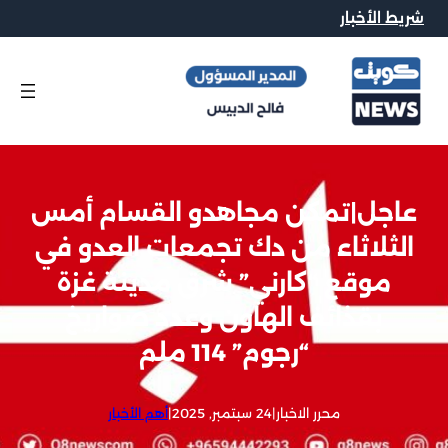
شريط الأخبار
عاجل|تمكن مجاهدو القسام أمس
الثلاثاء من دك تجمعات العدو في
موقع “كارني” شرق مدينة غزة
بقذائف الهاون وعدد صواريخ
“رجوم” 114 ملم
محرر الاخبار
|
24 سبتمبر, 2025
|
أهم الأخبار