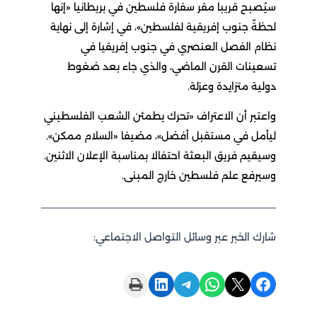
سيُصبح قريبا مقر سفارة فلسطين في بريطانيا «إنها
لحظةٌ جنوب إفريقية لفلسطين»، في إشارة إلى نهاية
نظام الفصل العنصري في جنوب إفريقيا في
تسعينات القرن الماضي، والذي جاء بعد ضغوط
دولية متزايدة وعزلة.
واعتبر أن الاعتراف «تحرك يطمئن الشعب الفلسطيني
ليأمل في مستقبل أفضل»، مضيفا «السلام ممكن».
وسيقيم فريق البعثة احتفالا بمناسبة الإعلان الاثنين.
وسيرفع علم فلسطين خارج المبنى.
شارك الخبر عبر وسائل التواصل الاجتماعي:
Print this Page
Share on LinkedIn
Share on Telegram
Share on WhatsApp
Share on X
Share on Facebook