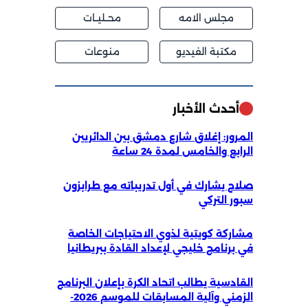
مجلس الامه
محــليــات
مكتبة الفيديو
منوعات
أحدث الأخبار
المرور: إغلاق شارع دمشق بين الدائريين
الرابع والخامس لمدة 24 ساعة
صلاح يشارك في أول تدريباته مع طرابزون
سبور التركي
مشاركة كويتية لذوي الاحتياجات الخاصة
في برنامج خليجي لإعداد القادة ببريطانيا
القادسية يطالب اتحاد الكرة بإعلان البرنامج
الزمني وآلية المسابقات للموسم 2026-