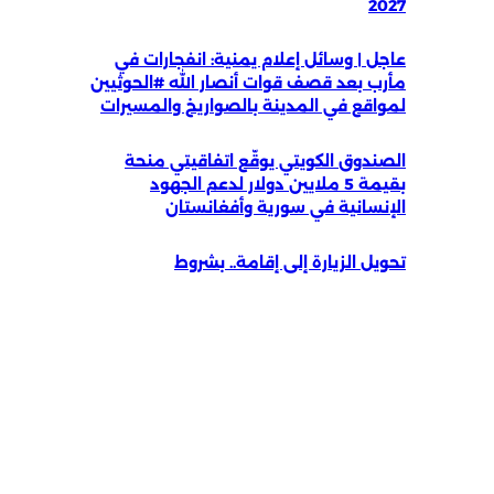
2027
عاجل | وسائل إعلام يمنية: انفجارات في
مأرب بعد قصف قوات أنصار الله #الحوثيين
لمواقع في المدينة بالصواريخ والمسيرات
الصندوق الكويتي يوقّع اتفاقيتي منحة
بقيمة 5 ملايين دولار لدعم الجهود
الإنسانية في سورية وأفغانستان
تحويل الزيارة إلى إقامة.. بشروط