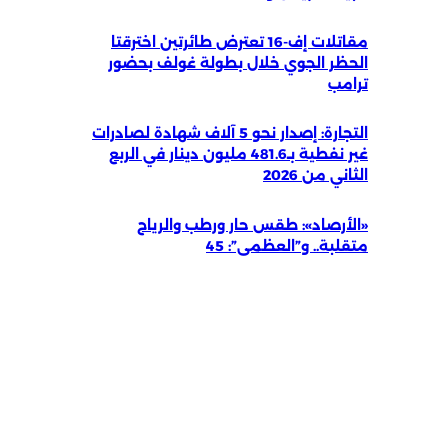
مقاتلات إف-16 تعترض طائرتين اخترقتا
الحظر الجوي خلال بطولة غولف بحضور
ترامب
التجارة: إصدار نحو 5 آلاف شهادة لصادرات
غير نفطية بـ481.6 مليون دينار في الربع
الثاني من 2026
«الأرصاد»: طقس حار ورطب والرياح
متقلبة.. و”العظمى”: 45