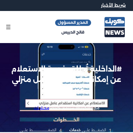
شريط الأخبار
#الداخلية تُطلق خدمة الاستعلام
عن إمكانية استقدام عامل منزلي
عبر #سهل
محرر الاخبار
|
18 سبتمبر, 2025
|
محــليــات