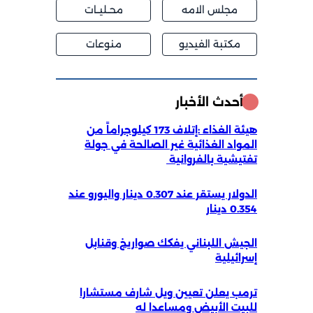
مجلس الامه
محــليــات
مكتبة الفيديو
منوعات
أحدث الأخبار
هيئة الغذاء :إتلاف 173 كيلوجراماً من
المواد الغذائية غير الصالحة في جولة
تفتيشية بالفروانية ‏
الدولار يستقر عند 0.307 دينار واليورو عند
0.354 دينار
الجيش اللبناني يفكك صواريخ وقنابل
إسرائيلية
ترمب يعلن تعيين ويل شارف مستشارا
للبيت الأبيض ومساعدا له