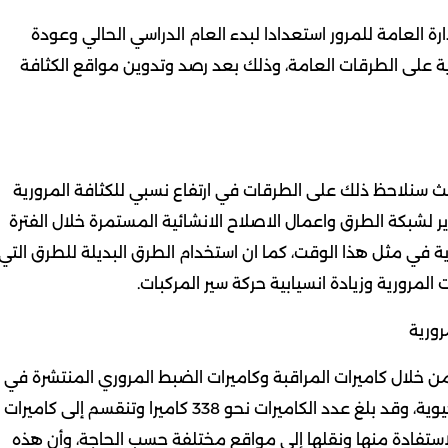
رة العامة للمرور استعدادا لبدء العام الدراسي الحالي وعودة
ية على الطرقات العامة، وذلك بعد رصد وتدوين مواقع الكثافة
يث سنلاحظ ذلك على الطرقات في ارتفاع نسبي للكثافة المرورية
ر لشبكة الطرق واعمال الاصلاح الانشائية المستمرة خلال الفترة
رية في مثل هذا الوقت، كما ان استخدام الطرق البديلة للطرق التي
المرورية وزيادة انسيابية حركة سير المركبات.
 من خلال كاميرات المراقبة وكاميرات الضبط المروري المنتشرة في
طرق البلاد والتي تقع من ضمنها التقاطعات المرورية الحيوية، وقد بلغ عدد الكاميرات نحو 338 كاميرا وتنقسم إلى كاميرات
 متنقلة بعدد 5 كاميرات يمكن الاستفادة منها ونقلها إلى مواقع مختلفة حسب الحاجة، وأن هذه