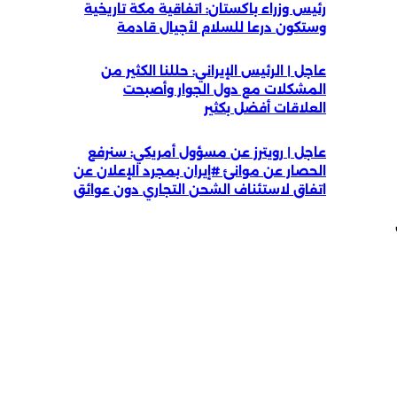
رئيس وزراء باكستان: اتفاقية مكة تاريخية
وستكون درعا للسلام لأجيال قادمة
عاجل | الرئيس الإيراني: حللنا الكثير من
المشكلات مع دول الجوار وأصبحت
العلاقات أفضل بكثير
عاجل | رويترز عن مسؤول أمريكي: سنرفع
الحصار عن موانئ #إيران بمجرد الإعلان عن
اتفاق لاستئناف الشحن التجاري دون عوائق