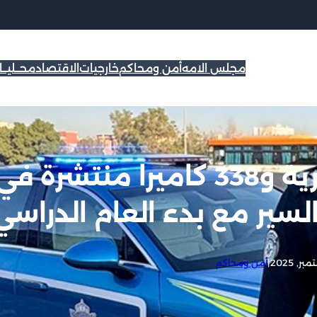
مجلس الامه
أمن ومحاكم
خارجيات
الاقتصاد
محــليــ
العميد القطوان: 255 دورية و338 كاميرا منتشرة ف
لسير مع بدء العام الدراسي
|
أمن ومحاكم