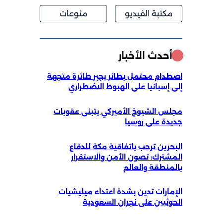
مكتبة الفيديو
منوعات
أحدث الأخبار
اصطدام محتمل بطائر يجبر طائرة متجهة
إلى إسبانيا على الهبوط الاضطراري
مجلس الشيوخ الأميركي يتبنى عقوبات
جديدة على روسيا
البحرين ترحب باتفاقية مكة للدفاع
المشترك: تصون الأمن والاستقرار
بالمنطقة والعالم
الإمارات تدين بشدة اعتداء ميليشيات
الحوثيين على نجران السعودية