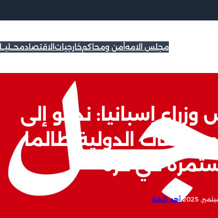
مجلس الامه
أمن ومحاكم
خارجيات
الاقتصاد
محــليــ
وزراء إسبانيا: ندعو إلى
مسابقات الدولية طالما
تمرة في غزة
|
أهم الأخبار