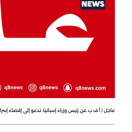
عاجل | أ ف ب عن رئيس وزراء إسبانيا: ندعو إلى إقصاء إس