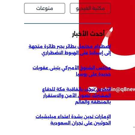
مكتبة الفيديو
منوعات
أحدث الأخبار
اصطدام محتمل بطائر يجبر طائرة متجهة
إلى إسبانيا على الهبوط الاضطراري
مجلس الشيوخ الأميركي يتبنى عقوبات
جديدة على روسيا
البحرين ترحب باتفاقية مكة للدفاع
المشترك: تصون الأمن والاستقرار
بالمنطقة والعالم
الإمارات تدين بشدة اعتداء ميليشيات
الحوثيين على نجران السعودية