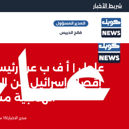
شريط الأخبار
عاجل | أ ف ب عن رئيس 
إقصاء إسرائيل من ال
الهمجية مس
محرر الاخبار
|
15 سبتمبر, 2025