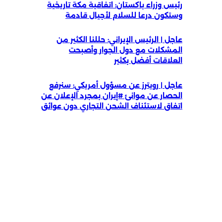
رئيس وزراء باكستان: اتفاقية مكة تاريخية
وستكون درعا للسلام لأجيال قادمة
عاجل | الرئيس الإيراني: حللنا الكثير من
المشكلات مع دول الجوار وأصبحت
العلاقات أفضل بكثير
عاجل | رويترز عن مسؤول أمريكي: سنرفع
الحصار عن موانئ #إيران بمجرد الإعلان عن
اتفاق لاستئناف الشحن التجاري دون عوائق