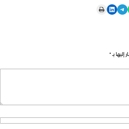
Print this Page
Share on LinkedIn
Share on Telegram
 إليها بـ
*