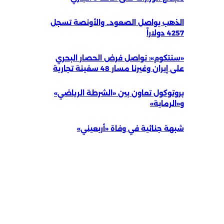
الذهب يواصل الصعود.. والأونصة تسجل
4257 دولاراً
«سنتكوم»: نواصل فرض الحصار البحري
على إيران وغيرنا مسار 48 سفينة تجارية
بروتوكول تعاون بين «الشرطة الرياضي»
و«الرماية»
شبهة جنائية في وفاة «أربعيني»