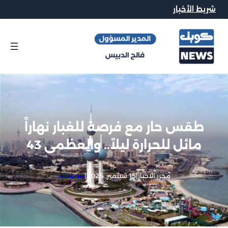
شريط الأخبار
طقس حار مع فرصة للغبار نهاراً
مائل للحرارة ليلاً.. والعظمى 43
محرر الاخبار
|
15 سبتمبر, 2025
|
محــليــات