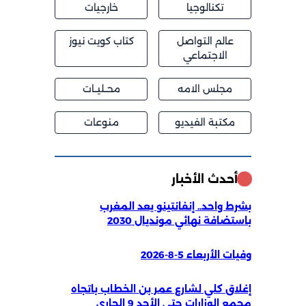
تكنالوجيا
خارجيات
عالم التواصل
كتاب كويت نيوز
الاجتماعي
مجلس الامه
محــليــات
مكتبة الفيديو
منوعات
أحدث الأخبار
بشرط واحد.. إنفانتينو يعد المغرب
باستضافة نهائي مونديال 2030
وفيات الأربعاء 5-8-2026
إغلاق كلي لشارع عمر بن الخطاب باتجاه
مجمع الوزارات حتى الأحد 9 الجاري