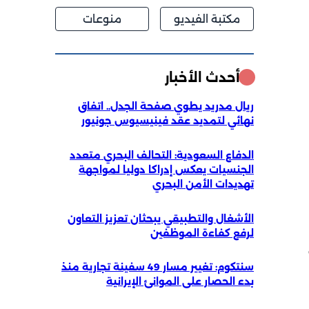
مكتبة الفيديو
منوعات
أحدث الأخبار
ريال مدريد يطوي صفحة الجدل.. اتفاق
نهائي لتمديد عقد فينيسيوس جونيور
الدفاع السعودية: التحالف البحري متعدد
الجنسيات يعكس إدراكا دوليا لمواجهة
تهديدات الأمن البحري
الأشغال والتطبيقي يبحثان تعزيز التعاون
لرفع كفاءة الموظفين
سنتكوم: تغيير مسار 49 سفينة تجارية منذ
بدء الحصار على الموانئ الإيرانية