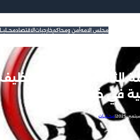
مجلس الامه
أمن ومحاكم
خارجيات
الاقتصاد
محــليــ
ة الثالثة من حملة تنظيف
ية في خور اسكندر
|
محــليــات