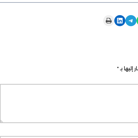
Print this Page
Share on LinkedIn
Share on Telegram
 إليها بـ
*