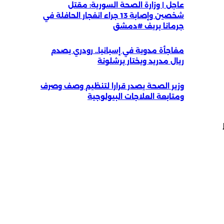
عاجل | وزارة الصحة السورية: مقتل
شخصين وإصابة 13 جراء انفجار الحافلة في
جرمانا بريف #دمشق
مفاجأة مدوية في إسبانيا.. رودري يصدم
ريال مدريد ويختار برشلونة
وزير الصحة يصدر قرارا لتنظيم وصف وصرف
ومتابعة العلاجات البيولوجية