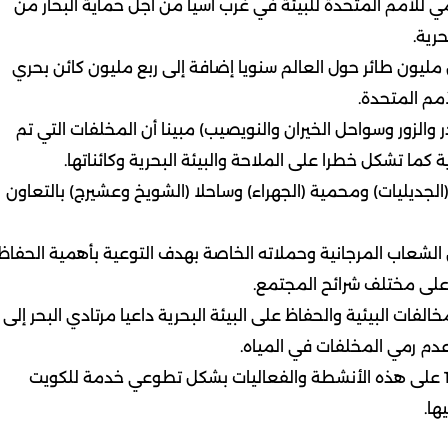
مي للأمم المتحدة للبيئة في غرب آسيا من أجل حماية البحار من
رية.
 مليون طائر حول العالم سنويا إضافة إلى ربع مليون كائن بحري
مم المتحدة.
الزور وسواحل الخيران والنويصيب) مبينا أن المخلفات التي تم
ما تشكل خطرا على الملاحة والبيئة البحرية وكائناتها.
الجديليات) ومحمية (الجهراء) وساحلا (الشويخ وعشيرج) بالتعاون
الشعاب المرجانية وحملاته الخاصة بهدف التوعية بأهمية الحفاظ
 على مختلف شرائح المجتمع.
الفات البيئية والحفاظ على البيئة البحرية داعيا مرتادي البحر إلى
عدم رمي المخلفات في المياه.
يذكر أن فريق الغوص الكويتي دأب منذ تأسيسه عام 1986 على هذه الأنشطة والفعاليات بشكل تطوعي خدمة للكويت
ها.