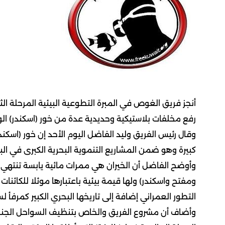
أنجز فريق الغوص في المبرة التطوعية البيئية المرحلة ال
رفع مخلفات بلاستيكية وحديدية عدة من خور (اسكندر) الوا
وقال رئيس الفريق وليد الفاضل اليوم الأحد إن خور (اسكندر
كبيرة وهو ضمن المشاريع التنموية البحرية الكبرى في البل
وأوضح الفاضل أن الخيران هي ممرات مائية يابسة تنتهي ب
ومفتح واسكندر) ولها قيمة بيئية باعتبارها موئلا للكائن
التطور العمراني إضافة إلى تاريخها البحري الكبير كمرفأ 
وأضاف أن مشروع الفريق والخاص بتنظيف السواحل الجنوبية