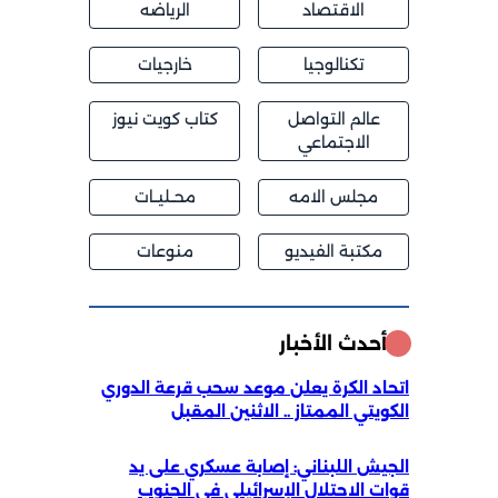
الاقتصاد
الرياضه
تكنالوجيا
خارجيات
عالم التواصل
كتاب كويت نيوز
الاجتماعي
مجلس الامه
محــليــات
مكتبة الفيديو
منوعات
أحدث الأخبار
اتحاد الكرة يعلن موعد سحب قرعة الدوري
الكويتي الممتاز .. الاثنين المقبل
الجيش اللبناني: إصابة عسكري على يد
قوات الاحتلال الإسرائيلي في الجنوب