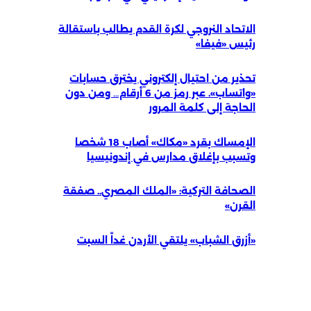
الاتحاد النروجي لكرة القدم يطالب باستقالة
رئيس «فيفا»
تحذير من احتيال إلكتروني يخترق حسابات
«واتساب». عبر رمز من 6 أرقام… ومن دون
الحاجة إلى كلمة المرور
الإمساك بقرد «مكاك» أصاب 18 شخصا
وتسبب بإغلاق مدارس في إندونيسيا
الصحافة التركية: «الملك المصري.. صفقة
القرن»
«أزرق الشباب» يلتقي الأردن غداً السبت