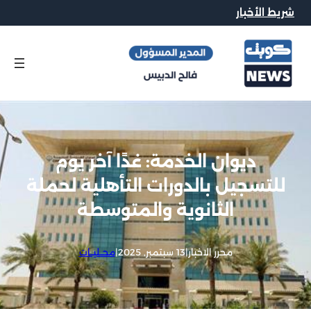
شريط الأخبار
ديوان الخدمة: غدًا آخر يوم
للتسجيل بالدورات التأهلية لحملة
الثانوية والمتوسطة
محرر الاخبار
|
13 سبتمبر, 2025
|
محــليــات