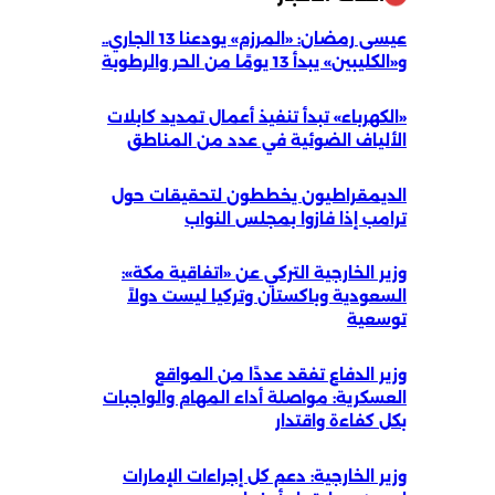
عيسى رمضان: «المرزم» يودعنا 13 الجاري..
و«الكليبين» يبدأ 13 يومًا من الحر والرطوبة
«الكهرباء» تبدأ تنفيذ أعمال تمديد كابلات
الألياف الضوئية في عدد من المناطق
الديمقراطيون يخططون لتحقيقات حول
ترامب إذا فازوا بمجلس النواب
وزير الخارجية التركي عن «اتفاقية مكة»:
السعودية وباكستان وتركيا ليست دولاً
توسعية
وزير الدفاع تفقد عددًا من المواقع
العسكرية: مواصلة أداء المهام والواجبات
بكل كفاءة واقتدار
وزير الخارجية: دعم كل إجراءات الإمارات