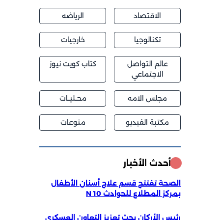
الاقتصاد
الرياضه
تكنالوجيا
خارجيات
عالم التواصل
كتاب كويت نيوز
الاجتماعي
مجلس الامه
محــليــات
مكتبة الفيديو
منوعات
أحدث الأخبار
الصحة تفتتح قسم علاج أسنان الأطفال
بمركز المطلاع للحوادث 10 N
رئيس الأركان بحث تعزيز التعاون العسكري