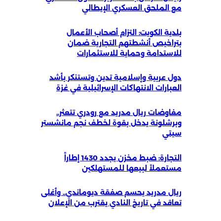
مع الملحق العسكري الإيطالي
بلدية الكويت: التزام أصحاب الأعمال
بتراخيص أنشطتهم التجارية ضمان
للاستدامة وحماية للاستثمارات
دول عربية وإسلامية تدين وتستنكر بأشد
العبارات الانتهاكات الإسرائيلية في غزة
مفاوضات ريال مدريد مع رودري تتعثر..
وبرشلونة يدخل بقوة لخطف نجم مانشستر
سيتي
التجارة: ضبط مخزن يجدد 1430 إطاراً
مستعملاً لبيعها للمستهلكين
ريال مدريد يحسم صفقة ديوماندي.. وأغلى
تعاقد في تاريخ النادي يقترب من الإعلان