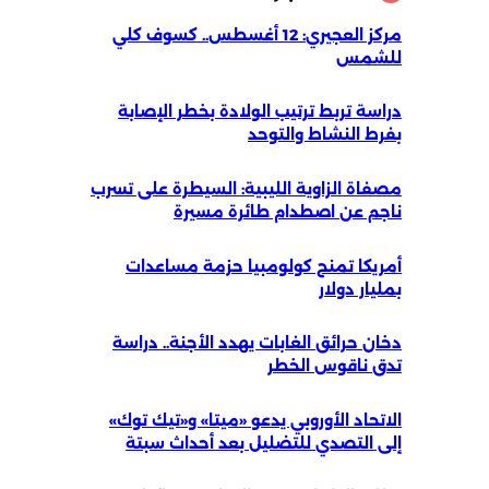
مركز العجيري: 12 أغسطس.. كسوف كلي
للشمس
دراسة تربط ترتيب الولادة بخطر الإصابة
بفرط النشاط والتوحد
مصفاة الزاوية الليبية: السيطرة على تسرب
ناجم عن اصطدام طائرة مسيرة
أمريكا تمنح كولومبيا حزمة مساعدات
بمليار دولار
دخان حرائق الغابات يهدد الأجنة.. دراسة
تدق ناقوس الخطر
الاتحاد الأوروبي يدعو «ميتا» و«تيك توك»
إلى التصدي للتضليل بعد أحداث سبتة