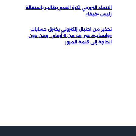
الاتحاد النروجي لكرة القدم يطالب باستقالة
رئيس «فيفا»
تحذير من احتيال إلكتروني يخترق حسابات
«واتساب». عبر رمز من 6 أرقام… ومن دون
الحاجة إلى كلمة المرور