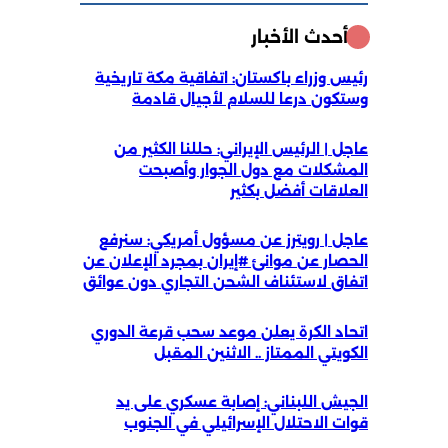
أحدث الأخبار
رئيس وزراء باكستان: اتفاقية مكة تاريخية
وستكون درعا للسلام لأجيال قادمة
عاجل | الرئيس الإيراني: حللنا الكثير من
المشكلات مع دول الجوار وأصبحت
العلاقات أفضل بكثير
عاجل | رويترز عن مسؤول أمريكي: سنرفع
الحصار عن موانئ #إيران بمجرد الإعلان عن
اتفاق لاستئناف الشحن التجاري دون عوائق
اتحاد الكرة يعلن موعد سحب قرعة الدوري
الكويتي الممتاز .. الاثنين المقبل
الجيش اللبناني: إصابة عسكري على يد
قوات الاحتلال الإسرائيلي في الجنوب