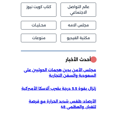
عالم التواصل
كتاب كويت نيوز
الاجتماعي
مجلس الامه
محــليــات
مكتبة الفيديو
منوعات
أحدث الأخبار
مجلس الأمن يدين هجمات الحوثيين على
السعودية والسفن التجارية
زلزال بقوة 5.5 درجة يضرب ألاسكا الأميركية
الأرصاد: طقس شديد الحرارة مع فرصة
للغبار.. والعظمى 48