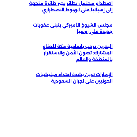
اصطدام محتمل بطائر يجبر طائرة متجهة
إلى إسبانيا على الهبوط الاضطراري
مجلس الشيوخ الأميركي يتبنى عقوبات
جديدة على روسيا
البحرين ترحب باتفاقية مكة للدفاع
المشترك: تصون الأمن والاستقرار
بالمنطقة والعالم
الإمارات تدين بشدة اعتداء ميليشيات
الحوثيين على نجران السعودية