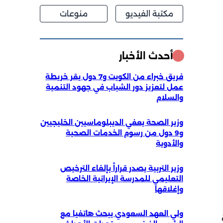
مكتبة الفيديو
منوعات
أحدث الأخبار
فريق خبراء من الكويت و7 دول يقر خريطة
عمل لتعزيز دور الشباب في جهود التنمية
والسلام
وزير الصحة يعفي الديبلوماسيين الخليجيين
و9 دول من رسوم الخدمات الصحية
والأدوية
وزير التربية يصدر قراراً بإلغاء الترخيص
التعليمي للمدرسة الإيرانية الخاصة
وإغلاقها
ولي العهد السعودي يبحث هاتفيا مع