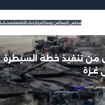
مجلس الامه
أمن ومحاكم
خارجيات
الاقتصاد
محــليــ
ال من تنفيذ خطة السيطرة
 غـزة
|
خارجيات