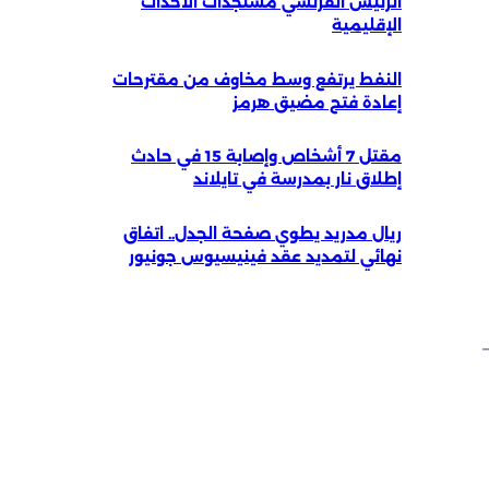
الرئيس الفرنسي مستجدات الأحداث
الإقليمية
النفط يرتفع وسط مخاوف من مقترحات
إعادة فتح مضيق هرمز
مقتل 7 أشخاص وإصابة 15 في حادث
إطلاق نار بمدرسة في تايلاند
ريال مدريد يطوي صفحة الجدل.. اتفاق
نهائي لتمديد عقد فينيسيوس جونيور