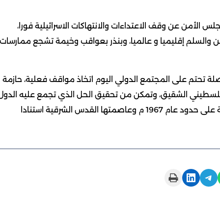
س الأمن عن وقف الاعتداءات والانتهاكات الاسرائيلية فورا،
ن والسلم إقليميا و عالميا، وبنذر بعواقب وخيمة تشجع ممارسات
اصلة تحتم على المجتمع الدولي اليوم اتخاذ مواقف فعلية، حازمة
 الفلسطيني الشقيق، وتمكن من تحقيق الحل الذي تجمع عليه الدول
المحبة للسلام بتنفيذ حل الدولتين وقيام دولة فلسطينية على حدود عام 1967 م وعاصمتها القدس الشرقية استنادا
Print this Page
Share on LinkedIn
Share on Telegram