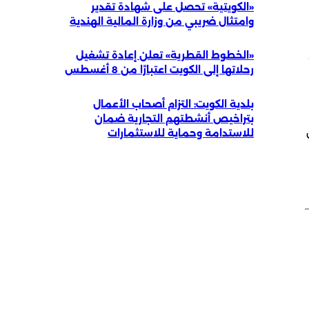
«الكويتية» تحصل على شهادة تقدير
وامتثال ضريبي من وزارة المالية الهندية
«الخطوط القطرية» تعلن إعادة تشغيل
رحلاتها إلى الكويت اعتبارًا من 8 أغسطس
بلدية الكويت: التزام أصحاب الأعمال
بتراخيص أنشطتهم التجارية ضمان
للاستدامة وحماية للاستثمارات