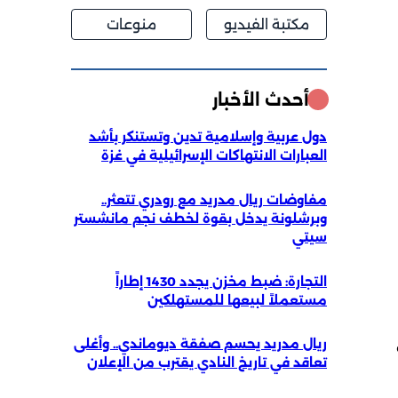
مكتبة الفيديو
منوعات
أحدث الأخبار
دول عربية وإسلامية تدين وتستنكر بأشد
العبارات الانتهاكات الإسرائيلية في غزة
مفاوضات ريال مدريد مع رودري تتعثر..
وبرشلونة يدخل بقوة لخطف نجم مانشستر
سيتي
التجارة: ضبط مخزن يجدد 1430 إطاراً
مستعملاً لبيعها للمستهلكين
ريال مدريد يحسم صفقة ديوماندي.. وأغلى
تعاقد في تاريخ النادي يقترب من الإعلان