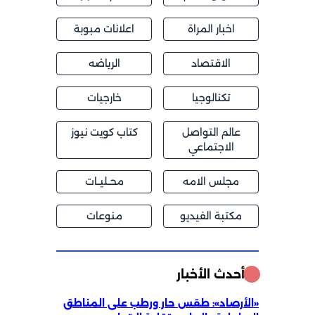
اخبار المراة
اعلانات مبوبة
الاقتصاد
الرياضه
تكنالوجيا
خارجيات
عالم التواصل
كتاب كويت نيوز
الاجتماعي
مجلس الامه
محــليــات
مكتبة الفيديو
منوعات
أحدث الأخبار
«الأرصاد»: طقس حار ورطب على المناطق