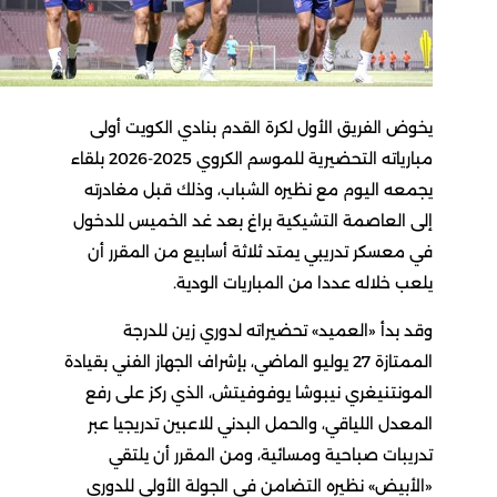
يخوض الفريق الأول لكرة القدم بنادي الكويت أولى
مبارياته التحضيرية للموسم الكروي 2025-2026 بلقاء
يجمعه اليوم مع نظيره الشباب، وذلك قبل مغادرته
إلى العاصمة التشيكية براغ بعد غد الخميس للدخول
في معسكر تدريبي يمتد ثلاثة أسابيع من المقرر أن
يلعب خلاله عددا من المباريات الودية.
وقد بدأ «العميد» تحضيراته لدوري زين للدرجة
الممتازة 27 يوليو الماضي، بإشراف الجهاز الفني بقيادة
المونتنيغري نيبوشا يوفوفيتش، الذي ركز على رفع
المعدل اللياقي، والحمل البدني للاعبين تدريجيا عبر
تدريبات صباحية ومسائية، ومن المقرر أن يلتقي
«الأبيض» نظيره التضامن في الجولة الأولى للدوري