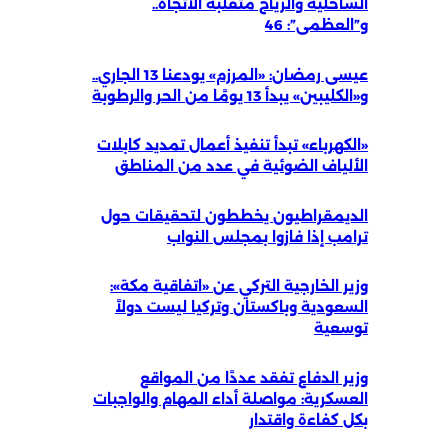
الساحلية والرياح متقلبة الاتجاه..
و”العظمى”: 46
عيسى رمضان: «المرزم» يودعنا 13 الجاري..
و«الكليبين» يبدأ 13 يومًا من الحر والرطوبة
«الكهرباء» تبدأ تنفيذ أعمال تمديد كابلات
الألياف الضوئية في عدد من المناطق
الديمقراطيون يخططون لتحقيقات حول
ترامب إذا فازوا بمجلس النواب
وزير الخارجية التركي عن «اتفاقية مكة»:
السعودية وباكستان وتركيا ليست دولاً
توسعية
وزير الدفاع تفقد عددًا من المواقع
العسكرية: مواصلة أداء المهام والواجبات
بكل كفاءة واقتدار