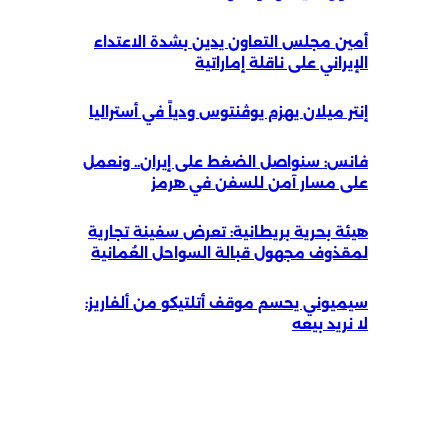
أمين مجلس التعاون يدين بشدة الاعتداء
الإيراني على ناقلة إماراتية
إنتر ميلان يهزم يوڤنتوس ودياً في أستراليا
فانس: سنواصل الضغط على إيران.. ونعمل
على مسار آمن للسفن في هرمز
هيئة بحرية بريطانية: تعرض سفينة تجارية
لمقذوف مجهول قبالة السواحل العُمانية
سيميوني يحسم موقف أتلتيكو من ألفاريز:
لا نريد بيعه