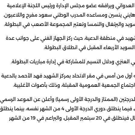
د العدواني ويرافقه عضو مجلس الإدارة ورئيس اللجنة الإعلامية
ي هايني ينسين ومساعده المدرب الوطني سعود مفرح واللاعبون.
يد والبرتغال والنمسا وتعتبر المجموعة الأصعب في البطولة.
هيد في منطقة الدعية، حيث ركز الجهاز الفني على جوانب عدة
لسويد الأربعاء المقبل في انطلاق البطولة.
عنزي ودلال النسيم للمشاركة في إدارة مباريات البطولة.
عه أول من أمس في مقر الاتحاد بمركز الشهيد فهد الأحمد بالدعية
اجتماع الجمعية العمومية المقبلة، وذلك بأصوات الأغلبية.
لدرجتين (الممتاز والدرجة الأولى رسميا) وأعلن عن الموعد الرسمي
لانطلاقهما، حيث ينطلق الدوري الممتاز 2 سبتمبر المقبل، فيما ينطلق دوري الدرجة الأولى 4 من الشهر نفسه، بينما ينط
دوري الشباب 5 نوفمبر المقبل والناشئين 4 منه، أما الأشبال فينطلق في 20 سبتمبر المقبل، والبراعم في 19 من الشهر