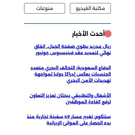
مكتبة الفيديو
منوعات
أحدث الأخبار
ريال مدريد يطوي صفحة الجدل.. اتفاق
نهائي لتمديد عقد فينيسيوس جونيور
الدفاع السعودية: التحالف البحري متعدد
الجنسيات يعكس إدراكا دوليا لمواجهة
تهديدات الأمن البحري
الأشغال والتطبيقي يبحثان تعزيز التعاون
لرفع كفاءة الموظفين
سنتكوم: تغيير مسار 49 سفينة تجارية منذ
بدء الحصار على الموانئ الإيرانية