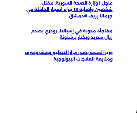
عاجل | وزارة الصحة السورية: مقتل
شخصين وإصابة 13 جراء انفجار الحافلة في
جرمانا بريف #دمشق
مفاجأة مدوية في إسبانيا.. رودري يصدم
ريال مدريد ويختار برشلونة
وزير الصحة يصدر قرارا لتنظيم وصف وصرف
ومتابعة العلاجات البيولوجية
لق