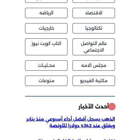
الاقتصاد
الرياضه
تكنالوجيا
خارجيات
عالم التواصل
كتاب كويت نيوز
الاجتماعي
مجلس الامه
محــليــات
مكتبة الفيديو
منوعات
أحدث الأخبار
الذهب يسجل أفضل أداء أسبوعي منذ يناير
ويغلق عند 4342 دولارا للأونصة