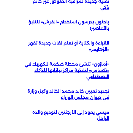
تقنية جديدة لمراقبة الغلوكوز عبر خاتم
ذكي
باحثون يدرسون استخدام «القرش» للتنبؤ
بالأعاصير!
القراءة والكتابة أو تعلم لغات جديدة تقهر
«الزهايمر»
«أمازون» تنشئ محطة ضخمة للكهرباء في
«تكساس» لتغذية مراكز بياناتها للذكاء
الاصطناعي
تجديد تعيين خالد محمد الخالد وكيل وزارة
في ديوان مجلس الوزراء
ميسي يعود إلى الأرجنتين لتوديع والده
الراحل