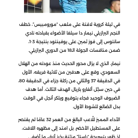
في ليلة كروية لافتة على ملعب “مورومبيس”، خطف
النجم البرازيلي نيمار دا سيلفا الأضواء بقيادته نادي
سانتوس إلى فوز ثمين على يوفينتود بنتيجة 3-1،
ضمن منافسات الجولة الـ18 من الدوري البرازيلي.
نيمار، الذي لا يزال محور الحديث منذ عودته من الهلال
السعودي، وقع على هدفين من ثلاثية فريقه، الأول
في الدقيقة 37 والثاني من ركلة جزاء في الدقيقة 80،
في حين سجّل ألفارو باريال الهدف الثالث. أما هدف
الضيوف الوحيد فجاء بتوقيع ويلكر أنجل في الوقت
بدل الضائع للشوط الأول.
الأداء المميز للّاعب البالغ من العمر 32 عامًا لم يقتصر
على المستطيل الأخضر، بل امتد إلى مظهره اللافت،
إذ ظهر بتسريحة “راستا” مزيّنة بخرز أزرق، ما أضفى