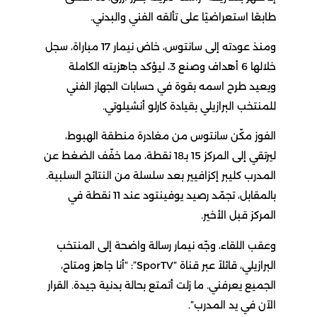
طابعًا استعراضيًا على تألقه الفني والبدني.
ومنذ عودته إلى سانتوس، خاض نيمار 17 مباراة، سجل
خلالها 6 أهداف وصنع 3، ليؤكد جاهزيته الكاملة
ويعيد طرح اسمه بقوة في حسابات الجهاز الفني
للمنتخب البرازيلي بقيادة كارلو أنشيلوتي.
الفوز مكّن سانتوس من مغادرة منطقة الهبوط،
ليرتقي إلى المركز 15 بـ18 نقطة، مما خفّف الضغط عن
المدرب كليبر إكزافيير بعد سلسلة من النتائج السلبية.
بالمقابل، تجمّد رصيد يوفينتود عند 11 نقطة في
المركز قبل الأخير.
وعقب اللقاء، وجّه نيمار رسالة واضحة إلى المنتخب
البرازيلي، قائلاً عبر قناة “SporTV”: “أنا جاهز ومتاح،
الجميع يعرفني. ما زلت أتمتع بحالة بدنية جيدة. القرار
الآن في يد المدرب”.