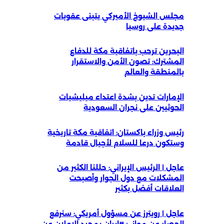
مجلس الشيوخ الأميركي يتبنى عقوبات
جديدة على روسيا
البحرين ترحب باتفاقية مكة للدفاع
المشترك: تصون الأمن والاستقرار
بالمنطقة والعالم
الإمارات تدين بشدة اعتداء ميليشيات
الحوثيين على نجران السعودية
رئيس وزراء باكستان: اتفاقية مكة تاريخية
وستكون درعا للسلام لأجيال قادمة
عاجل | الرئيس الإيراني: حللنا الكثير من
المشكلات مع دول الجوار وأصبحت
العلاقات أفضل بكثير
عاجل | رويترز عن مسؤول أمريكي: سنرفع
الحصار عن موانئ #إيران بمجرد الإعلان عن