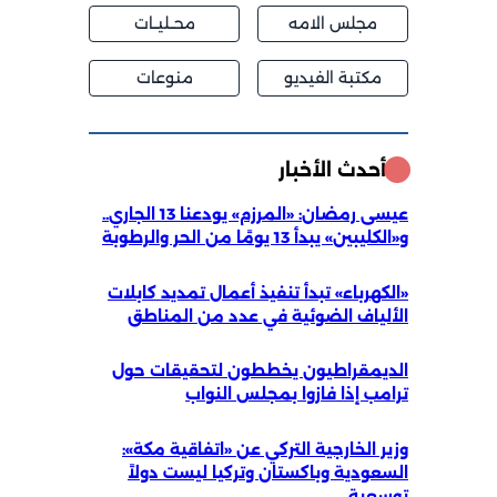
مجلس الامه
محــليــات
مكتبة الفيديو
منوعات
أحدث الأخبار
عيسى رمضان: «المرزم» يودعنا 13 الجاري..
و«الكليبين» يبدأ 13 يومًا من الحر والرطوبة
«الكهرباء» تبدأ تنفيذ أعمال تمديد كابلات
الألياف الضوئية في عدد من المناطق
الديمقراطيون يخططون لتحقيقات حول
ترامب إذا فازوا بمجلس النواب
وزير الخارجية التركي عن «اتفاقية مكة»:
السعودية وباكستان وتركيا ليست دولاً
توسعية