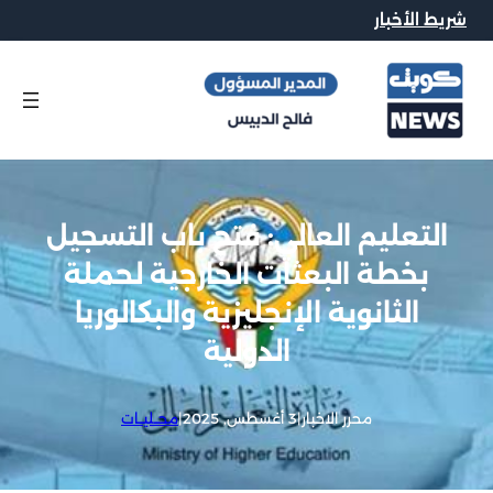
شريط الأخبار
التعليم العالي: فتح باب التسجيل
بخطة البعثات الخارجية لحملة
الثانوية الإنجليزية والبكالوريا
الدولية
محرر الاخبار
|
3 أغسطس, 2025
|
محــليــات