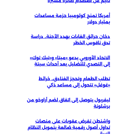
ناجم عن اصطدام طائرة مسيرة
أمريكا تمنح كولومبيا حزمة مساعدات
بمليار دولار
دخان حرائق الغابات يهدد الأجنة.. دراسة
تدق ناقوس الخطر
الاتحاد الأوروبي يدعو «ميتا» و«تيك توك»
إلى التصدي للتضليل بعد أحداث سبتة
تطلب الطعام وتحجز الفنادق.. خرائط
«غوغل» تتحول إلى مساعد ذكي
ليفربول يتوصل إلى اتفاق لضم أراوخو من
برشلونة
واشنطن تفرض عقوبات على منصات
تداول أصول رقمية ضالعة بتمويل النظام
الإيراني