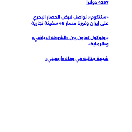
4257 دولاراً
«سنتكوم»: نواصل فرض الحصار البحري
على إيران وغيرنا مسار 48 سفينة تجارية
بروتوكول تعاون بين «الشرطة الرياضي»
و«الرماية»
شبهة جنائية في وفاة «أربعيني»