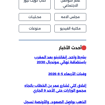
عالم التواصل
كتاب كويت نيوز
الاجتماعي
مجلس الامه
محــليــات
مكتبة الفيديو
منوعات
أحدث الأخبار
بشرط واحد.. إنفانتينو يعد المغرب
باستضافة نهائي مونديال 2030
وفيات الأربعاء 5-8-2026
إغلاق كلي لشارع عمر بن الخطاب باتجاه
مجمع الوزارات حتى الأحد 9 الجاري
الذهب يواصل الصعود.. والأونصة تسجل