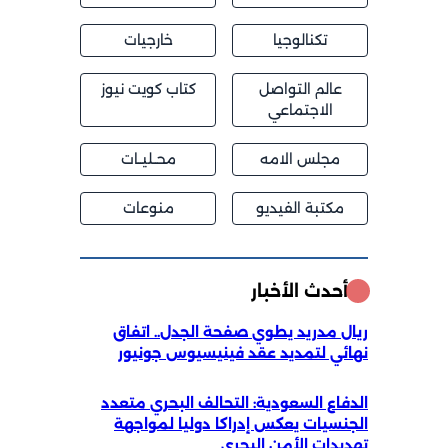
تكنالوجيا
خارجيات
عالم التواصل
كتاب كويت نيوز
الاجتماعي
مجلس الامه
محــليــات
مكتبة الفيديو
منوعات
أحدث الأخبار
ريال مدريد يطوي صفحة الجدل.. اتفاق
نهائي لتمديد عقد فينيسيوس جونيور
الدفاع السعودية: التحالف البحري متعدد
الجنسيات يعكس إدراكا دوليا لمواجهة
تهديدات الأمن البحري