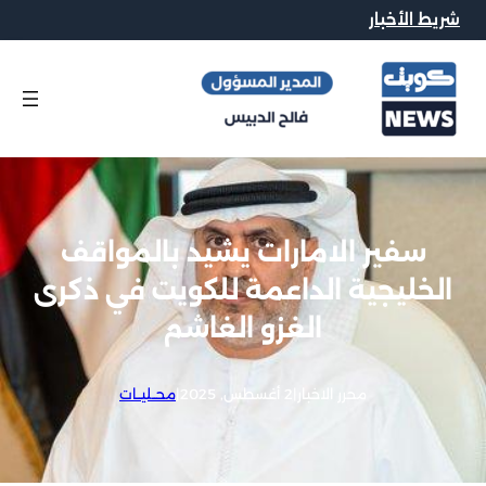
شريط الأخبار
سفير الامارات يشيد بالمواقف
الخليجية الداعمة للكويت في ذكرى
الغزو الغاشم
محرر الاخبار
|
2 أغسطس, 2025
|
محــليــات