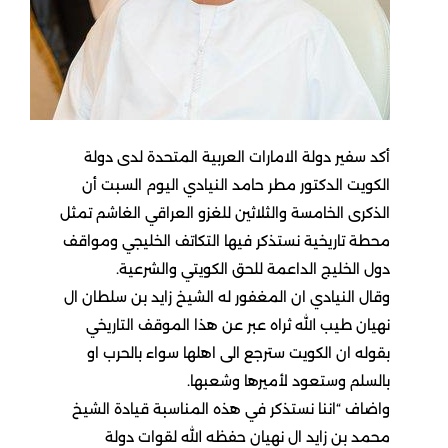
أكد سفير دولة الامارات العربية المتحدة لدى دولة
الكويت الدكتور مطر حامد النيادي اليوم السبت أن
الذكرى الخامسة والثلاثين للغزو العراقي الغاشم تمثل
محطة تاريخية نستذكر فيها التكاتف الخليجي ومواقف
دول الخليج الداعمة للحق الكويتي والشرعية.
وقال النيادي ان المغفور له الشيخ زايد بن سلطان ال
نهيان طيب الله ثراه عبر عن هذا الموقف التاريخي
بقوله ان الكويت سترجع الى اهلها سواء بالحرب او
بالسلم وستعود لأميرها وشعبها.
واضاف “اننا نستذكر في هذه المناسبة قيادة الشيخ
محمد بن زايد ال نهيان حفظه الله لقوات دولة