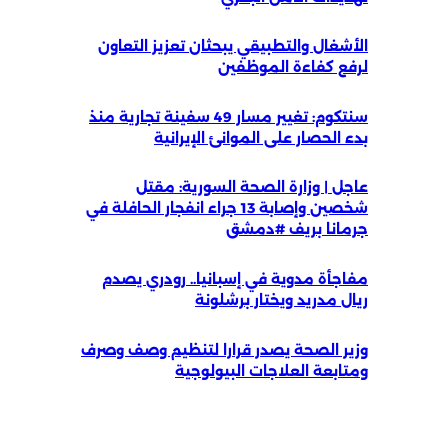
الأشغال والتطبيقي يبحثان تعزيز التعاون
لرفع كفاءة الموظفين
سنتكوم: تغيير مسار 49 سفينة تجارية منذ
بدء الحصار على الموانئ الإيرانية
عاجل | وزارة الصحة السورية: مقتل
شخصين وإصابة 13 جراء انفجار الحافلة في
جرمانا بريف #دمشق
مفاجأة مدوية في إسبانيا.. رودري يصدم
ريال مدريد ويختار برشلونة
وزير الصحة يصدر قرارا لتنظيم وصف وصرف
ومتابعة العلاجات البيولوجية