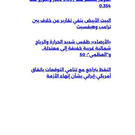
0.354
البيت الأبيض ينفي تقارير عن خلاف بين
ترامب وهيغسيث
«الأرصاد»: طقس شديد الحرارة والرياح
شمالية غربية خفيفة إلى معتدلة..
و”العظمى”: 50
النفط يتراجع مع تنامي التوقعات باتفاق
أمريكي–إيراني بشأن إنهاء الأزمة