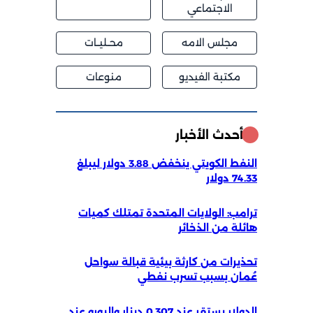
الاجتماعي
مجلس الامه
محــليــات
مكتبة الفيديو
منوعات
أحدث الأخبار
النفط الكويتي ينخفض 3.88 دولار ليبلغ
74.33 دولار
ترامب: الولايات المتحدة تمتلك كميات
هائلة من الذخائر
تحذيرات من كارثة بيئية قبالة سواحل
عُمان بسبب تسرب نفطي
الدولار يستقر عند 0.307 دينار واليورو عند