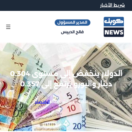
شريط الأخبار
الدولار ينخفض إلى مستوى 0.304
دينار واليورو يرتفع إلى 0.357
محرر الاخبار
|
23 يوليو, 2025
|
الاقتصاد