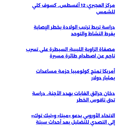
مركز العجيري: 12 أغسطس.. كسوف كلي
للشمس
دراسة تربط ترتيب الولادة بخطر الإصابة
بفرط النشاط والتوحد
مصفاة الزاوية الليبية: السيطرة على تسرب
ناجم عن اصطدام طائرة مسيرة
أمريكا تمنح كولومبيا حزمة مساعدات
بمليار دولار
دخان حرائق الغابات يهدد الأجنة.. دراسة
تدق ناقوس الخطر
الاتحاد الأوروبي يدعو «ميتا» و«تيك توك»
إلى التصدي للتضليل بعد أحداث سبتة