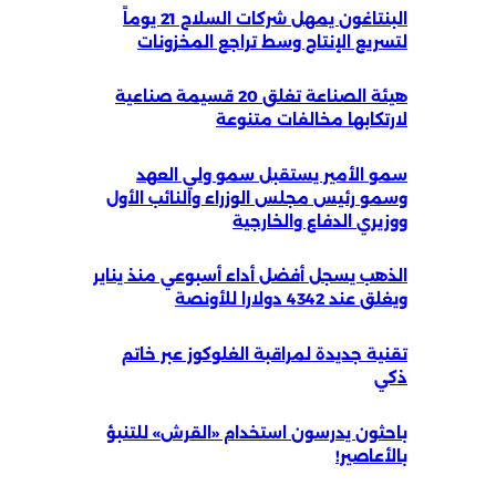
البنتاغون يمهل شركات السلاح 21 يوماً
لتسريع الإنتاج وسط تراجع المخزونات
هيئة الصناعة تغلق 20 قسيمة صناعية
لارتكابها مخالفات متنوعة
سمو الأمير يستقبل سمو ولي العهد
وسمو رئيس مجلس الوزراء والنائب الأول
ووزيري الدفاع والخارجية
الذهب يسجل أفضل أداء أسبوعي منذ يناير
ويغلق عند 4342 دولارا للأونصة
تقنية جديدة لمراقبة الغلوكوز عبر خاتم
ذكي
باحثون يدرسون استخدام «القرش» للتنبؤ
بالأعاصير!