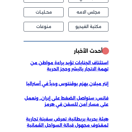
مجلس الامه
محــليــات
مكتبة الفيديو
منوعات
أحدث الأخبار
استئناف الجنايات تؤيد براءة مواطن من
تهمة الاتجار بالبشر وحجز الحرية
إنتر ميلان يهزم يوڤنتوس ودياً في أستراليا
فانس: سنواصل الضغط على إيران.. ونعمل
على مسار آمن للسفن في هرمز
هيئة بحرية بريطانية: تعرض سفينة تجارية
لمقذوف مجهول قبالة السواحل العُمانية