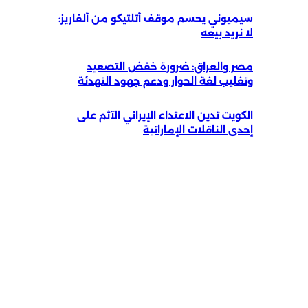
سيميوني يحسم موقف أتلتيكو من ألفاريز:
لا نريد بيعه
مصر والعراق: ضرورة خفض التصعيد
وتغليب لغة الحوار ودعم جهود التهدئة
الكويت تدين الاعتداء الإيراني الآثم على
إحدى الناقلات الإماراتية