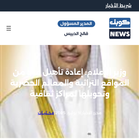
شريط الأخبار
وزير الإعلام: إعادة تأهيل عدد من
المواقع التراثية والمعالم الحضرية
وتحويلها لمراكز ثقافية
محرر الاخبار
|
9 يوليو, 2025
|
محــليــات