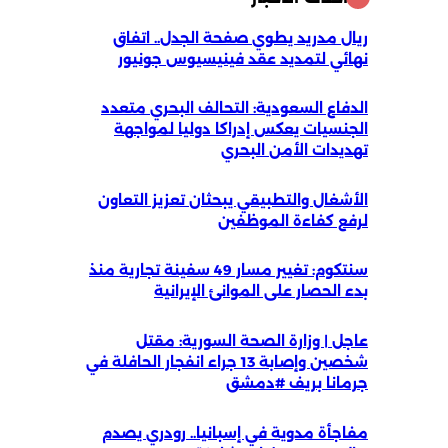
ريال مدريد يطوي صفحة الجدل.. اتفاق
نهائي لتمديد عقد فينيسيوس جونيور
الدفاع السعودية: التحالف البحري متعدد
الجنسيات يعكس إدراكا دوليا لمواجهة
تهديدات الأمن البحري
الأشغال والتطبيقي يبحثان تعزيز التعاون
لرفع كفاءة الموظفين
سنتكوم: تغيير مسار 49 سفينة تجارية منذ
بدء الحصار على الموانئ الإيرانية
عاجل | وزارة الصحة السورية: مقتل
شخصين وإصابة 13 جراء انفجار الحافلة في
جرمانا بريف #دمشق
مفاجأة مدوية في إسبانيا.. رودري يصدم