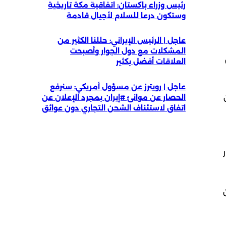
رئيس وزراء باكستان: اتفاقية مكة تاريخية
وستكون درعا للسلام لأجيال قادمة
عاجل | الرئيس الإيراني: حللنا الكثير من
المشكلات مع دول الجوار وأصبحت
العلاقات أفضل بكثير
عاجل | رويترز عن مسؤول أمريكي: سنرفع
 من
الحصار عن موانئ #إيران بمجرد الإعلان عن
اتفاق لاستئناف الشحن التجاري دون عوائق