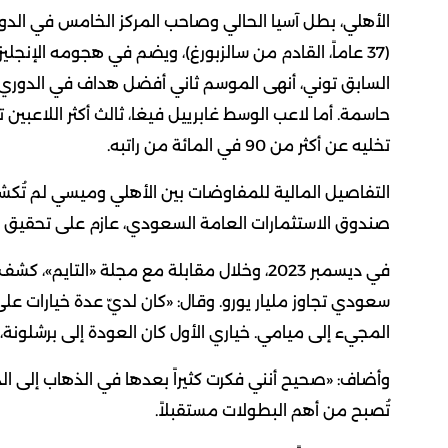
الأهلي، بطل آسيا الحالي وصاحب المركز الخامس في الدو
(37 عاماً، القادم من سالزبورغ)، ويضم في هجومه الإنجل
حاسمة. أما لاعب الوسط غابرييل فيغا، ثالث أكثر اللاعبين تأ
تخليه عن أكثر من 90 في المائة من راتبه.
صندوق الاستثمارات العامة السعودي، عازم على تحقيق ال
في ديسمبر 2023، وخلال مقابلة مع مجلة «الت
سعودي تجاوز مليار يورو. وقال: «كان لديّ عدة خيارات على 
المجيء إلى ميامي. خياري الأول كان العودة إلى برشلونة، 
وأضاف: «صحيح أنني فكرت كثيراً بعدها في الذهاب إلى ال
تُصبح من أهم البطولات مستقبلاً.