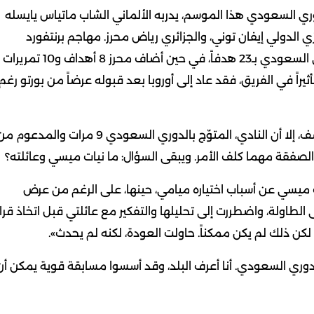
ري السعودي هذا الموسم، يدربه الألماني الشاب ماتياس يايسله
يزي الدولي إيفان توني، والجزائري رياض محرز. مهاجم برنتفورد
السابق توني، أنهى الموسم ثاني أفضل هداف في الدوري السعودي بـ23 هدفاً، في حين أضاف محرز 8 أهداف و10 تمريرات
ثيراً في الفريق، فقد عاد إلى أوروبا بعد قبوله عرضاً من بورتو رغم
التفاصيل المالية للمفاوضات بين الأهلي وميسي لم تُكشف، إلا أن النادي، المتوّج بالدوري السعودي 9 مرات والمدعوم
صفقة مهما كلف الأمر. ويبقى السؤال: ما نيات ميسي وعائلته؟
ايم»، كشف ميسي عن أسباب اختياره ميامي، حينها، على الرغم من عرض
الطاولة، واضطررت إلى تحليلها والتفكير مع عائلتي قبل اتخاذ قرار
لكن ذلك لم يكن ممكناً. حاولت العودة، لكنه لم يحدث».
دوري السعودي. أنا أعرف البلد، وقد أسسوا مسابقة قوية يمكن أن