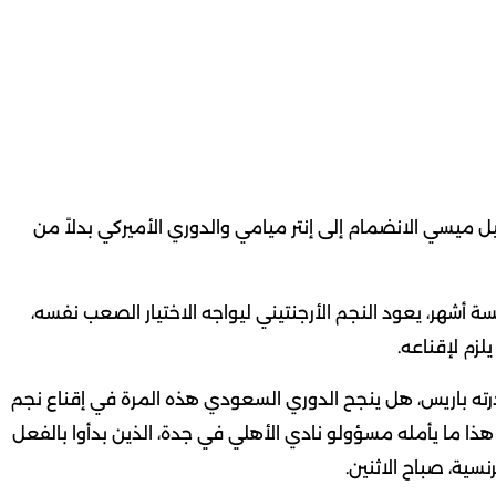
يل ميسي الانضمام إلى إنتر ميامي والدوري الأميركي بدلاً من
 أشهر، يعود النجم الأرجنتيني ليواجه الاختيار الصعب نفسه،
زم لإقناعه.
ته باريس، هل ينجح الدوري السعودي هذه المرة في إقناع نجم
هي عقده مع إنتر ميامي في 31 ديسمبر ؟ هذا ما يأمله مسؤولو نادي الأهلي في جدة، الذين بدأوا بالفعل
ية، صباح الاثنين.