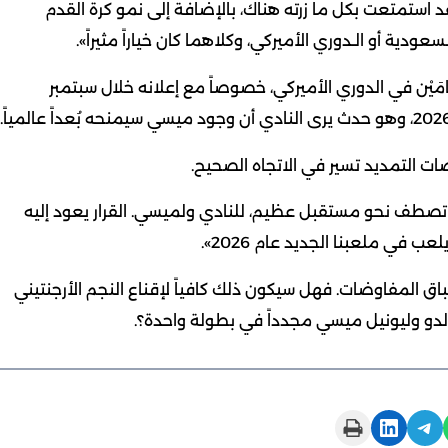
 استمتعت بكل ما زرته هناك، بالإضافة إلى نمو كرة القدم
ية أو الـدوري الأميركي، وكلاهما كان خياراً مثيراً».
مَيْن في الدوري الأميركي، خصوصاً مع إعلانه خلال سبتمبر
م تصطف نحو مستقبل عظيم، للنادي ولميسي. القرار يعود إليه
 في ملعبنا الجديد عام 2026».
 المفاوضات. فهل سيكون ذلك كافياً لإقناع النجم الأرجنتيني
لدو وليونيل ميسي مجدداً في بطولة واحدة؟.
Print this Page
Share on LinkedIn
Share on Telegram