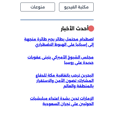
مكتبة الفيديو
منوعات
أحدث الأخبار
اصطدام محتمل بطائر يجبر طائرة متجهة
إلى إسبانيا على الهبوط الاضطراري
مجلس الشيوخ الأميركي يتبنى عقوبات
جديدة على روسيا
البحرين ترحب باتفاقية مكة للدفاع
المشترك: تصون الأمن والاستقرار
بالمنطقة والعالم
الإمارات تدين بشدة اعتداء ميليشيات
الحوثيين على نجران السعودية