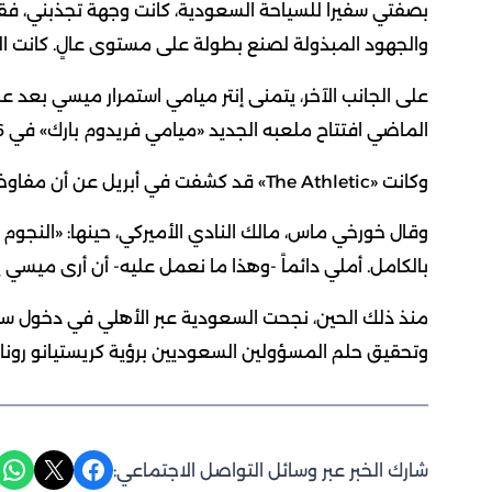
بصفتي سفيراً للسياحة السعودية، كانت وجهة تجذبني، فقد
والجهود المبذولة لصنع بطولة على مستوى عالٍ. كانت السعود
على الجانب الآخر، يتمنى إنتر ميامي استمرار ميسي بعد عا
الماضي افتتاح ملعبه الجديد «ميامي فريدوم بارك» في 2026، وهو حدث يرى النادي أن وجود ميسي سيمنحه بُعداً عالمياً.
وكانت «The Athletic» قد كشفت في أبريل عن أن مفاوضات التمديد تسير في الاتجاه الصحيح.
وقال خورخي ماس، مالك النادي الأميركي، حينها: «النجو
بالكامل. أملي دائماً -وهذا ما نعمل عليه- أن أرى ميسي يلعب
منذ ذلك الحين، نجحت السعودية عبر الأهلي في دخول سباق
وتحقيق حلم المسؤولين السعوديين برؤية كريستيانو رونا
Share on WhatsApp
Share on X
Share on Facebook
شارك الخبر عبر وسائل التواصل الاجتماعي: