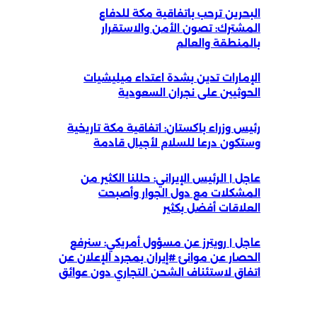
البحرين ترحب باتفاقية مكة للدفاع
المشترك: تصون الأمن والاستقرار
بالمنطقة والعالم
الإمارات تدين بشدة اعتداء ميليشيات
الحوثيين على نجران السعودية
رئيس وزراء باكستان: اتفاقية مكة تاريخية
وستكون درعا للسلام لأجيال قادمة
عاجل | الرئيس الإيراني: حللنا الكثير من
المشكلات مع دول الجوار وأصبحت
العلاقات أفضل بكثير
عاجل | رويترز عن مسؤول أمريكي: سنرفع
الحصار عن موانئ #إيران بمجرد الإعلان عن
اتفاق لاستئناف الشحن التجاري دون عوائق