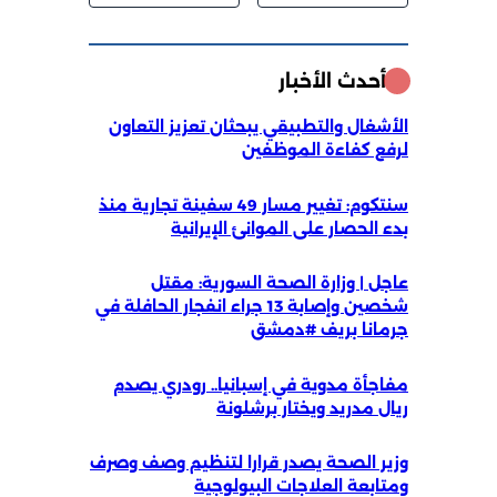
أحدث الأخبار
الأشغال والتطبيقي يبحثان تعزيز التعاون
لرفع كفاءة الموظفين
سنتكوم: تغيير مسار 49 سفينة تجارية منذ
بدء الحصار على الموانئ الإيرانية
عاجل | وزارة الصحة السورية: مقتل
شخصين وإصابة 13 جراء انفجار الحافلة في
جرمانا بريف #دمشق
مفاجأة مدوية في إسبانيا.. رودري يصدم
ريال مدريد ويختار برشلونة
وزير الصحة يصدر قرارا لتنظيم وصف وصرف
ومتابعة العلاجات البيولوجية