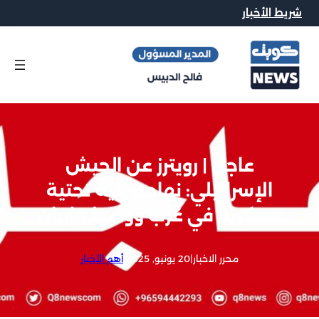
شريط الأخبار
عاجل | رويترز عن الجيش
الإسرائيلي: نهاجم بنية تحتية
عسكرية في غرب ووسط #إيران
محرر الاخبار
|
20 يونيو, 2025
|
أهم الأخبار