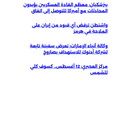
بيزشكيان: معظم القادة العسكريين يؤيدون
المحادثات مع أميركا للتوصل إلى اتفاق
واشنطن ترفض أي قيود من إيران على
الملاحة في هرمز
وكالة أنباء الإمارات: تعرض سفينة تابعة
لشركة أدنوك للاستهداف بصاروخ
مركز العجيري: 12 أغسطس.. كسوف كلي
للشمس