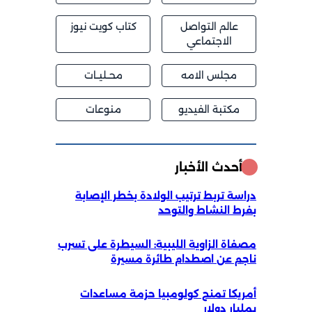
عالم التواصل
كتاب كويت نيوز
الاجتماعي
مجلس الامه
محــليــات
مكتبة الفيديو
منوعات
أحدث الأخبار
دراسة تربط ترتيب الولادة بخطر الإصابة
بفرط النشاط والتوحد
مصفاة الزاوية الليبية: السيطرة على تسرب
ناجم عن اصطدام طائرة مسيرة
أمريكا تمنح كولومبيا حزمة مساعدات
بمليار دولار