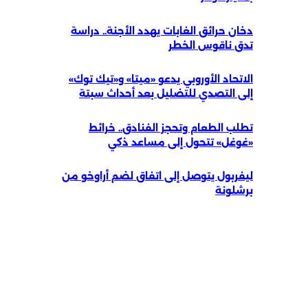
دخان حرائق الغابات يهدد الأجنة.. دراسة
تدق ناقوس الخطر
الاتحاد الأوروبي يدعو «ميتا» و«تيك توك»
إلى التصدي للتضليل بعد أحداث سبتة
تطلب الطعام وتحجز الفنادق.. خرائط
«غوغل» تتحول إلى مساعد ذكي
ليفربول يتوصل إلى اتفاق لضم أراوخو من
برشلونة