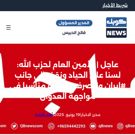
شريط الأخبار
عاجل | الأمين العام لحزب الله:
لسنا على الحياد ونقف إلى جانب
#إيران ونتصرف بما نراه مناسبا في
مواجهة العدوان
محرر الاخبار
|
19 يونيو, 2025
|
أهم الأخبار