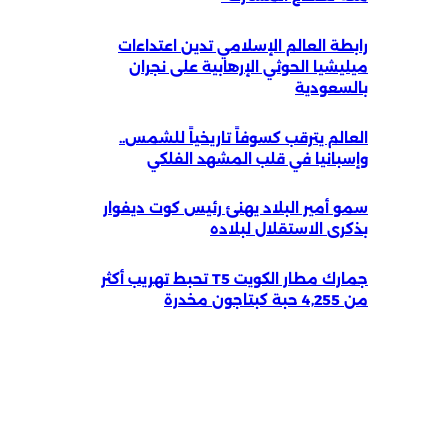
رابطة العالم الإسلامي تدين اعتداءات
ميليشيا الحوثي الإرهابية على نجران
بالسعودية
العالم يترقب كسوفاً تاريخياً للشمس..
وإسبانيا في قلب المشهد الفلكي
سمو أمير البلاد يهنئ رئيس كوت ديفوار
بذكرى الاستقلال لبلاده
جمارك مطار الكويت T5 تحبط تهريب أكثر
من 4,255 حبة كبتاجون مخدرة