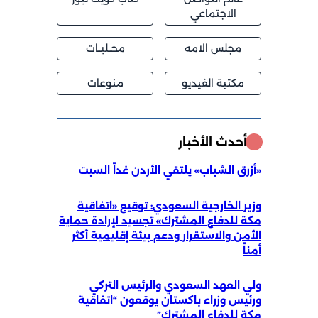
الاجتماعي
مجلس الامه
محــليــات
مكتبة الفيديو
منوعات
أحدث الأخبار
«أزرق الشباب» يلتقي الأردن غداً السبت
وزير الخارجية السعودي: توقيع «اتفاقية
مكة للدفاع المشترك» تجسيد لإرادة حماية
الأمن والاستقرار ودعم بيئة إقليمية أكثر
أمناً
ولي العهد السعودي والرئيس التركي
ورئيس وزراء باكستان يوقعون “اتفاقية
مكة للدفاع المشترك”