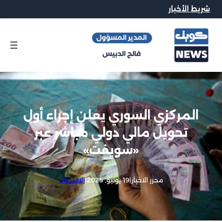
شريط الأخبار
المركزي السوري يعلن إجراء أول
تحويل مالي دولي مباشر عبر
«سويفت»
محرر الاخبار
|
19 يونيو, 2025
|
الاقتصاد