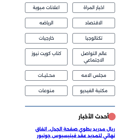
اخبار المراة
اعلانات مبوبة
الاقتصاد
الرياضه
تكنالوجيا
خارجيات
عالم التواصل
كتاب كويت نيوز
الاجتماعي
مجلس الامه
محــليــات
مكتبة الفيديو
منوعات
أحدث الأخبار
ريال مدريد يطوي صفحة الجدل.. اتفاق
نهائي لتمديد عقد فينيسيوس جونيور