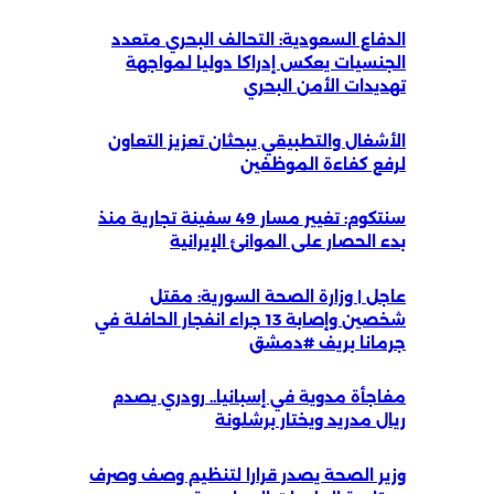
الدفاع السعودية: التحالف البحري متعدد
الجنسيات يعكس إدراكا دوليا لمواجهة
تهديدات الأمن البحري
الأشغال والتطبيقي يبحثان تعزيز التعاون
لرفع كفاءة الموظفين
سنتكوم: تغيير مسار 49 سفينة تجارية منذ
بدء الحصار على الموانئ الإيرانية
عاجل | وزارة الصحة السورية: مقتل
شخصين وإصابة 13 جراء انفجار الحافلة في
جرمانا بريف #دمشق
مفاجأة مدوية في إسبانيا.. رودري يصدم
ريال مدريد ويختار برشلونة
وزير الصحة يصدر قرارا لتنظيم وصف وصرف