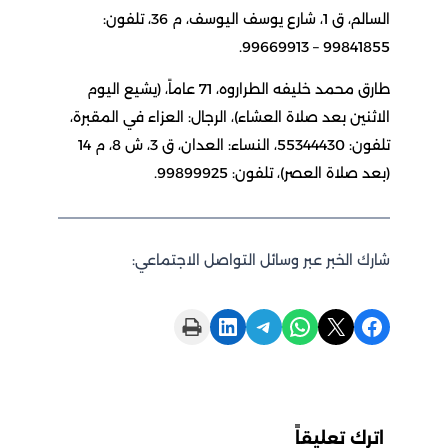
السالم، ق 1، شارع يوسف اليوسف، م 36، تلفون:
99841855 – 99669913.
طارق محمد خليفه الطراروه، 71 عاماً، (يشيع اليوم
الاثنين بعد صلاة العشاء)، الرجال: العزاء في المقبرة،
تلفون: 55344430، النساء: العدان، ق 3، ش 8، م 14
(بعد صلاة العصر)، تلفون: 99899925.
شارك الخبر عبر وسائل التواصل الاجتماعي:
Print this Page
Share on LinkedIn
Share on Telegram
Share on WhatsApp
Share on X
Share on Facebook
اترك تعليقاً