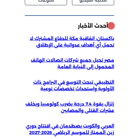
مكتبة الفيديو
منوعات
أحدث الأخبار
باكستان: اتفاقية مكة للدفاع المشترك لا
تحمل أي أهداف عدوانية على الإطلاق
مصر تحيل جميع شركات اتصالات الهاتف
المحمول إلى النيابة العامة
التطبيقي تبحث التوسع في البرامج ذات
الأولوية واستحداث تخصصات نوعية
زلزال بقوة 7.4 درجة يضرب كولومبيا ويخلف
عشرات القتلى والمصابين
العربي والكويت يصطدمان في افتتاح دوري
زين الممتاز للموسم الرياضي 2026-2027