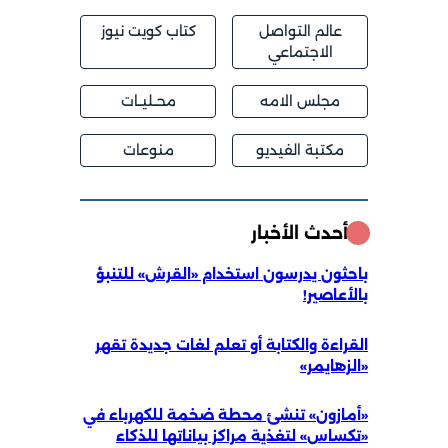
عالم التواصل
كتاب كويت نيوز
الاجتماعي
مجلس الامه
محــليــات
مكتبة الفيديو
منوعات
أحدث الأخبار
باحثون يدرسون استخدام «القرش» للتنبؤ
بالأعاصير!
القراءة والكتابة أو تعلم لغات جديدة تقهر
«الزهايمر»
«أمازون» تنشئ محطة ضخمة للكهرباء في
«تكساس» لتغذية مراكز بياناتها للذكاء