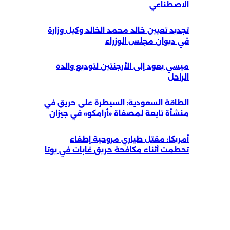
الاصطناعي
تجديد تعيين خالد محمد الخالد وكيل وزارة
في ديوان مجلس الوزراء
ميسي يعود إلى الأرجنتين لتوديع والده
الراحل
الطاقة السعودية: السيطرة على حريق في
منشأة تابعة لمصفاة «أرامكو» في جيزان
أمريكا: مقتل طياري مروحية إطفاء
تحطمت أثناء مكافحة حريق غابات في يوتا