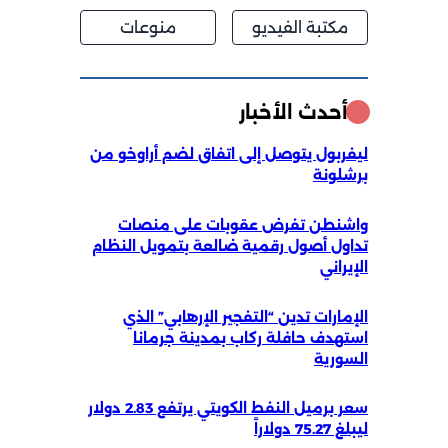
مكتبة الفيديو
منوعات
أحدث الأخبار
ليفربول يتوصل إلى اتفاق لضم أراوخو من
برشلونة
واشنطن تفرض عقوبات على منصات
تداول أصول رقمية ضالعة بتمويل النظام
الإيراني
الإمارات تدين “التفجير الإرهابي” الذي
استهدف حافلة ركاب بمدينة جرمانا
السورية
سعر برميل النفط الكويتي يرتفع 2.83 دولار
ليبلغ 75.27 دولاراً