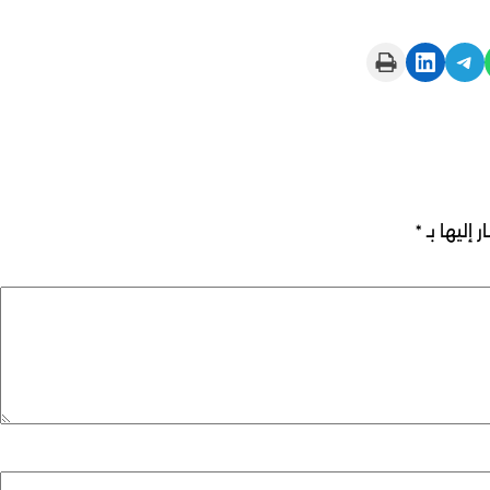
Print this Page
Share on LinkedIn
Share on Telegram
 إليها بـ
*