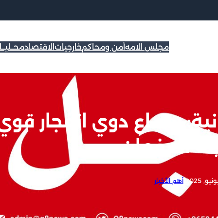
مجلس الامه
أمن ومحاكم
خارجيات
الاقتصاد
محــليــ
انية: سماع دوي انفجار قوي
نة أصفهان
|
أهم الأخبار