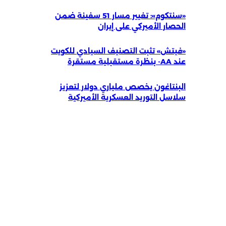
«سنتكوم»: تغيير مسار 51 سفينة ضمن
الحصار الأميركي على إيران
«فيتش» تثبت التصنيف السيادي للكويت
عند AA- بنظرة مستقبلية مستقرة
البنتاغون يخصص ملياري دولار لتعزيز
سلاسل التوريد العسكرية الأميركية