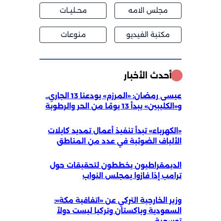
مجلس الامه
محــليــات
مكتبة الفيديو
منوعات
أحدث الأخبار
عيسى رمضان: «المرزم» يودعنا 13 الجاري..
و«الكليبين» يبدأ 13 يومًا من الحر والرطوبة
«الكهرباء» تبدأ تنفيذ أعمال تمديد كابلات
الألياف الضوئية في عدد من المناطق
الديمقراطيون يخططون لتحقيقات حول
ترامب إذا فازوا بمجلس النواب
وزير الخارجية التركي عن «اتفاقية مكة»:
السعودية وباكستان وتركيا ليست دولاً
توسعية