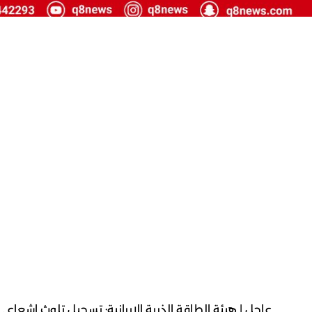
عاجل | هيئة الطاقة الذرية الإيرانية: تسجيل تلوث إشعاع