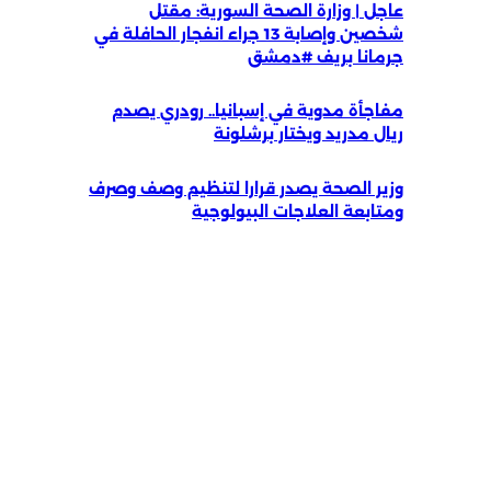
عاجل | وزارة الصحة السورية: مقتل
شخصين وإصابة 13 جراء انفجار الحافلة في
جرمانا بريف #دمشق
مفاجأة مدوية في إسبانيا.. رودري يصدم
ريال مدريد ويختار برشلونة
وزير الصحة يصدر قرارا لتنظيم وصف وصرف
ومتابعة العلاجات البيولوجية