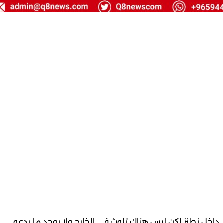
ي داخل نطنز لكن ليس هناك تلوث في الخارج ولا يوجد ما يدعو