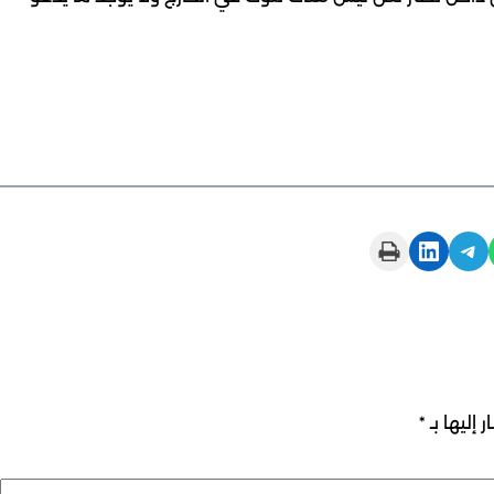
Print this Page
Share on LinkedIn
Share on Telegram
 إليها بـ
*