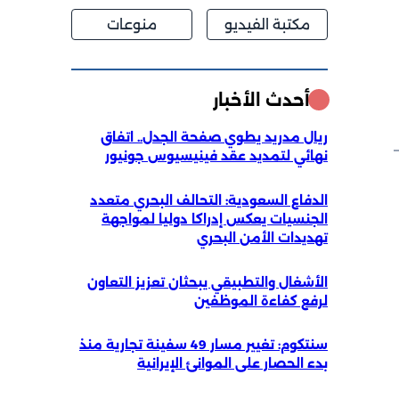
مكتبة الفيديو
منوعات
أحدث الأخبار
ريال مدريد يطوي صفحة الجدل.. اتفاق
نهائي لتمديد عقد فينيسيوس جونيور
الدفاع السعودية: التحالف البحري متعدد
الجنسيات يعكس إدراكا دوليا لمواجهة
تهديدات الأمن البحري
الأشغال والتطبيقي يبحثان تعزيز التعاون
لرفع كفاءة الموظفين
سنتكوم: تغيير مسار 49 سفينة تجارية منذ
بدء الحصار على الموانئ الإيرانية