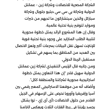
الشركة المصرية للاتصالات وشركة زين – عمانتل
الدولية وشركة بي سي سي دبليو جلوبال وشركة
سباركل والذين سيتشاركون ما لديهم من خبرات
وموارد لتوفير بنية تحتية عالمية.
وقال إن هذا المشروع الرائد يمثل خطوة محورية
لتلبية الطلب المتزايد على وجود بنية تحتية قوية
للإنترنت تسهل نقل البيانات بسرعات أكبر وتعزز الاتصال
بين العديد من المناطق بما يسهم في تشكيل
مستقبل الربط الدولي.
ومن جانبه قال الرئيس التنفيذي لشركة زين-عمانتل
الدولية سهيل قادر “إن هذا التعاون يمثل خطوة
استراتيجية محورية لشركتنا والمنطقة ككل”.
وأضاف أنه من موقعنا الاستراتيجي كمعبر رقمي بين
آسيا وإفريقيا وأوروبا نحرص على الإسهام في الجيل
القادم من حلول الاتصالات (أى أى إي – تو) بشكل
يجسد رؤيتنا في ربط القارات الثلاث ويعكس التزامنا