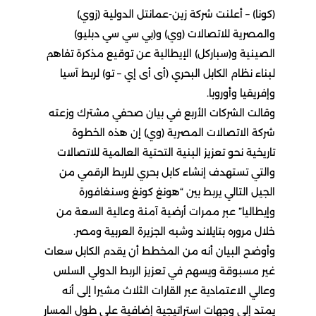
(كونا) – أعلنت شركة زين-عمانتل الدولية (زوي)
والمصرية للاتصالات (وي) و(بي سي سي دبليو)
الصينية و(سباركل) الإيطالية عن توقيع مذكرة تفاهم
لبناء نظام الكابل البحري (أى أى إي – تو) لربط آسيا
وإفريقيا وأوروبا.
وقالت الشركات الأربع في بيان صحفي مشترك وزعته
شركة الاتصالات المصرية (وي) إن هذه الخطوة
تاريخية نحو تعزيز البنية التحتية العالمية للاتصالات
والتي تستهدف إنشاء كابل بحري للربط الرقمي من
الجيل التالي يربط بين “هونغ كونغ وسنغافورة
وإيطاليا” عبر ممرات أرضية آمنة وعالية السعة من
خلال مروره بتايلاند وشبه الجزيرة العربية ومصر.
وأوضح البيان أنه من المخطط أن يقدم الكابل سعات
غير مسبوقة ويسهم في تعزيز الربط الدولي السلس
وعالي الاعتمادية عبر القارات الثلاث مشيرا إلى أنه
يمتد إلى وجهات استراتيجية إضافية على طول المسار