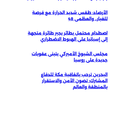
الأرصاد: طقس شديد الحرارة مع فرصة
للغبار.. والعظمى 48
اصطدام محتمل بطائر يجبر طائرة متجهة
إلى إسبانيا على الهبوط الاضطراري
مجلس الشيوخ الأميركي يتبنى عقوبات
جديدة على روسيا
البحرين ترحب باتفاقية مكة للدفاع
المشترك: تصون الأمن والاستقرار
بالمنطقة والعالم