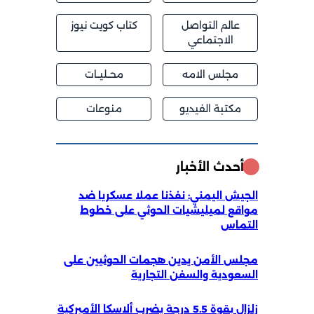
عالم التواصل
كتاب كويت نيوز
الاجتماعي
مجلس الامه
محــليــات
مكتبة الفيديو
منوعات
أحدث الأخبار
الجيش اليمني: نفذنا عملا عسكريا ضد
مواقع لميليشيات الحوثي على خطوط
التماس
مجلس الأمن يدين هجمات الحوثيين على
السعودية والسفن التجارية
زلزال بقوة 5.5 درجة يضرب ألاسكا الأميركية