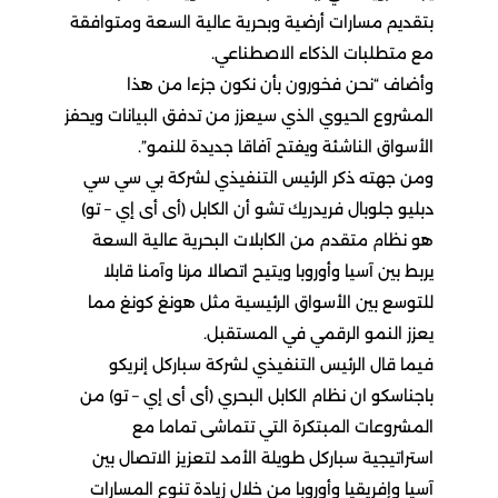
بتقديم مسارات أرضية وبحرية عالية السعة ومتوافقة
مع متطلبات الذكاء الاصطناعي.
وأضاف “نحن فخورون بأن نكون جزءا من هذا
المشروع الحيوي الذي سيعزز من تدفق البيانات ويحفز
الأسواق الناشئة ويفتح آفاقا جديدة للنمو”.
ومن جهته ذكر الرئيس التنفيذي لشركة بي سي سي
دبليو جلوبال فريدريك تشو أن الكابل (أى أى إي – تو)
هو نظام متقدم من الكابلات البحرية عالية السعة
يربط بين آسيا وأوروبا ويتيح اتصالا مرنا وآمنا قابلا
للتوسع بين الأسواق الرئيسية مثل هونغ كونغ مما
يعزز النمو الرقمي في المستقبل.
فيما قال الرئيس التنفيذي لشركة سباركل إنريكو
باجناسكو ان نظام الكابل البحري (أى أى إي – تو) من
المشروعات المبتكرة التي تتماشى تماما مع
استراتيجية سباركل طويلة الأمد لتعزيز الاتصال بين
آسيا وإفريقيا وأوروبا من خلال زيادة تنوع المسارات