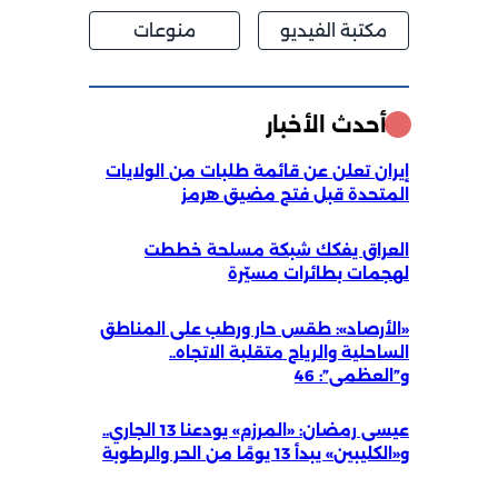
مكتبة الفيديو
منوعات
أحدث الأخبار
إيران تعلن عن قائمة طلبات من الولايات
المتحدة قبل فتح مضيق هرمز
العراق يفكك شبكة مسلحة خططت
لهجمات بطائرات مسيّرة
«الأرصاد»: طقس حار ورطب على المناطق
الساحلية والرياح متقلبة الاتجاه..
و”العظمى”: 46
عيسى رمضان: «المرزم» يودعنا 13 الجاري..
و«الكليبين» يبدأ 13 يومًا من الحر والرطوبة