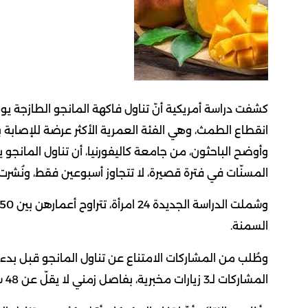
كشفت دراسة أمريكية أنّ تناول فاكهة المانجو الطازجة 
انقطاع الطمث، وهي الفئة العمرية الأكثر عرضة للإصابة 
وأوضح الباحثون، من جامعة كاليفورنيا، أن تناول المان
المسنّات في فترة قصيرة، لا تتجاوز أسبوعين فقط، ونُشرت النتائج في دورية ssociation
السمنة.
وطُلب من المشاركات الامتناع عن تناول المانجو قبل بدء 
المشاركات لـ3 زيارات مخبرية، بفاصل زمني لا يقلّ عن 48 ساعة.