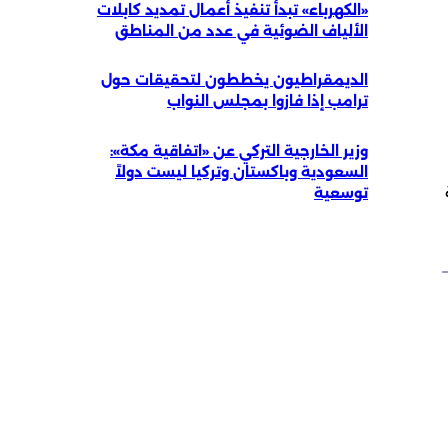
«الكهرباء» تبدأ تنفيذ أعمال تمديد كابلات
الألياف الضوئية في عدد من المناطق
الديمقراطيون يخططون لتحقيقات حول
ترامب إذا فازوا بمجلس النواب
وزير الخارجية التركي عن «اتفاقية مكة»:
السعودية وباكستان وتركيا ليست دولاً
توسعية