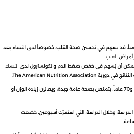
يومياً، قد يسهم في تحسين صحة القلب، خصوصاً لدى النساء بعد
بأمراض القلب.
جو يمكن أن يُسهم في خفض ضغط الدم والكولسترول لدى النساء
The American Nutrition A.
وشملت الدراسة الجديدة 24 امرأة، تتراوح أعمارهن بين 50 و70 عاماً، يتمتعن بصحة عامة جيدة، ويعانين زيادة الوزن أو
الدراسة. وخلال الدراسة، التي استمرّت أسبوعين، خضعت