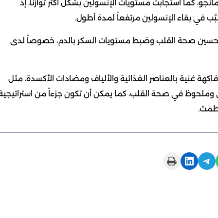
لمانجو، كما استجابت مستويات الإنسولين بشكل أكثر توازناً، إذ
َب في بقاء الإنسولين مرتفعاً لمدة أطول.
ي تحسين صحة القلب وضبط مستويات السكر بالدم، خصوصاً لدى
 فاكهة غنية بالعناصر الغذائية والألياف ومضادات الأكسدة، مثل
وري وملحوظ في صحة القلب، كما يمكن أن تكون جزءاً من استراتيجية
لطمث.
Print this Page
Share on LinkedIn
Share on Telegram