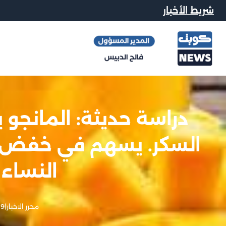
شريط الأخبار
دراسة حديثة: المانجو 
السكر. يسهم في خفض 
النساء
محرر الاخبار
|
9 يونيو, 2025