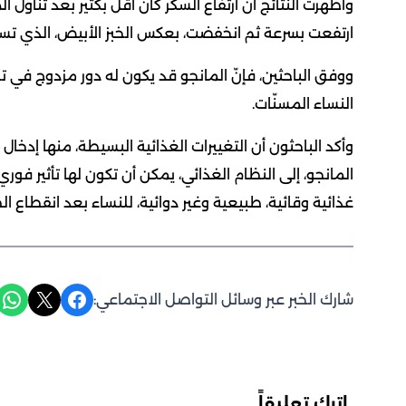
وأظهرت النتائج أنّ ارتفاع السكر كان أقل بكثير بعد تناول ا
ارتفعت بسرعة ثم انخفضت، بعكس الخبز الأبيض، الذي تسبّ
ووفق الباحثين، فإنّ المانجو قد يكون له دور مزدوج ف
النساء المسنّات.
وأكد الباحثون أن التغييرات الغذائية البسيطة، منها إدخال
المانجو، إلى النظام الغذائي، يمكن أن تكون لها تأثير ف
غذائية وقائية، طبيعية وغير دوائية، للنساء بعد انقطاع ا
Share on WhatsApp
Share on X
Share on Facebook
شارك الخبر عبر وسائل التواصل الاجتماعي:
اترك تعليقاً