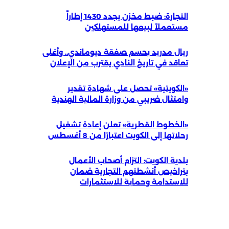
التجارة: ضبط مخزن يجدد 1430 إطاراً
مستعملاً لبيعها للمستهلكين
ريال مدريد يحسم صفقة ديوماندي.. وأغلى
تعاقد في تاريخ النادي يقترب من الإعلان
«الكويتية» تحصل على شهادة تقدير
وامتثال ضريبي من وزارة المالية الهندية
«الخطوط القطرية» تعلن إعادة تشغيل
رحلاتها إلى الكويت اعتبارًا من 8 أغسطس
بلدية الكويت: التزام أصحاب الأعمال
بتراخيص أنشطتهم التجارية ضمان
للاستدامة وحماية للاستثمارات