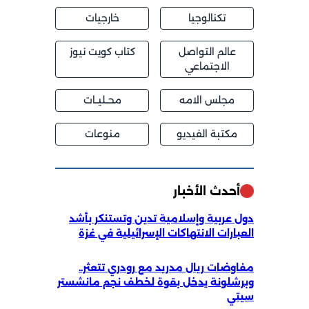
تكنالوجيا
خارجيات
عالم التواصل
كتاب كويت نيوز
الاجتماعي
مجلس الامه
محــليــات
مكتبة الفيديو
منوعات
أحدث الأخبار
دول عربية وإسلامية تدين وتستنكر بأشد
العبارات الانتهاكات الإسرائيلية في غزة
مفاوضات ريال مدريد مع رودري تتعثر..
وبرشلونة يدخل بقوة لخطف نجم مانشستر
سيتي