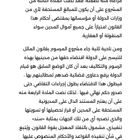
مراعاة منه لصفته، فقد نصت المادة الثالثة من
المشروع على أن يكون للمبالغ المستحقة لأي من
وزارات الدولة أو مؤسساتها بمقتضى أحكام هذا
القانون امتيازاً على جميع أموال المدين سواء
المنقولة أو العقارية.
ومن ناحية ثانية جاء مشروع المرسوم بقانون الماثل
للتيسير على الدولة اقتضاء حقها من مدينيها بهذه
الرسوم والتكاليف بعد أن كان الوضع السابق هو قيام
الدولة برفع دعاوى قضائية ضدهم لمطالبتهم بها ،
فيطول هذا الاقتضاء بطول إجراءات التقاضي حتى
صدور حكم نهائي فيها ، لذلك نصت المادة الرابعة منه
على أن يعتبر المستند الدال على المديونية
المستحقة على المدين أو قرار تحصيلها أو تسويتها
والذي تصدره أي من تلك الجهات بمثابة «سند»
تنفيذي، مشمول بالنفاذ المعجل بقوة القانون، ويُتبع
في شأن تنفيذه القواعد والأحكام المنصوص عليها