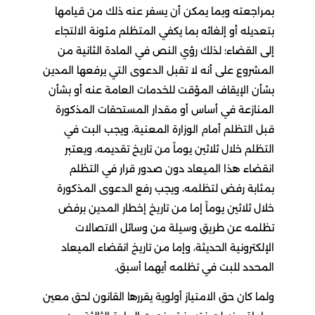
بمراجعته وبما يمكن أن يسفر عنه ذلك من قيامها
بتعديله أو إلغائه بما يكفي المتظلم مئونة الالتجاء
إلى القضاء؛ لذلك رؤي النص في المادة الثانية من
المشروع على أنه لا تقبل الدعوى التي يرفعها المدين
بشأن الإيقاف المؤقت للخدمات العامة عنه أو بشأن
المنازعة في أساس أو مقدار المستحقات المذكورة
قبل التظلم أمام الوزارة المعنية، ويجب البت في
التظلم خلال ثلاثين يوماً من تاريخ تقديمه، ويعتبر
انقضاء هذا الميعاد دون صدور قرار في التظلم
بمثابة رفض لتظلمه، ويجب رفع الدعوى المذكورة
خلال ثلاثين يوماً إما من تاريخ إخطار المدين برفض
تظلمه عن طريق وسيلة من وسائل الاتصالات
الإلكترونية الحديثة، وإما من تاريخ انقضاء الميعاد
المحدد للبت في تظلمه أيهما أسبق.
ولما كان حق الامتياز أولوية يقررها القانون لحق معين