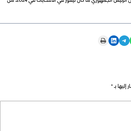
ورد ماسك على الفور عبر منصة اكس التي يملكها بقوله إن الرئيس الجمهوري ما كان ليفوز في الانتخابات في 2024، من
Print this Page
Share on LinkedIn
Share on Telegram
 إليها بـ
*