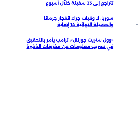
تتراجع إلى 33 سفينة خلال أسبوع
سوريا: لا وفيات جراء انفجار جرمانا
والحصيلة النهائية 14 إصابة
«وول ستريت جورنال»: ترامب يأمر بالتحقيق
في تسريب معلومات عن مخزونات الذخيرة