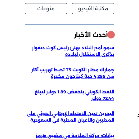
مكتبة الفيديو
منوعات
أحدث الأخبار
سمو أمير البلاد يهنئ رئيس كوت ديفوار
بذكرى الاستقلال لبلاده
جمارك مطار الكويت T5 تحبط تهريب أكثر
من 4,255 حبة كبتاجون مخدرة
النفط الكويتي ينخفض 1.89 دولار ليبلغ
72.44 دولار
البحرين تدين الاعتداء الإرهابي الحوثي على
المدنيين والأعيان المدنية في السعودية
بيانات: حركة الملاحة في مضيق هرمز