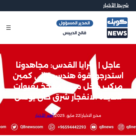
شريط الأخبار
عاجل | سرايا القدس: مجاهدونا
استدرجوا قوة هندسية إلى كمين
مركب داخل مبنى مفخخ بعبوات
شديدة الانفجار شرق خان يونس
محرر الاخبار
|
22 مايو, 2025
|
أهم الأخبار