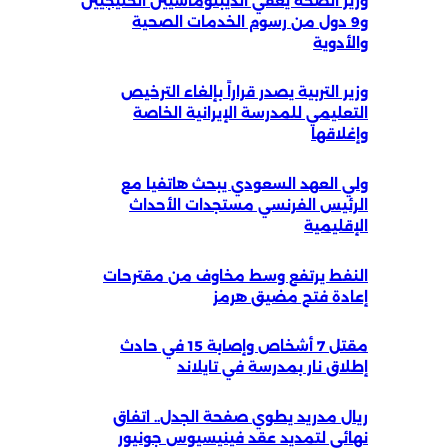
وزير الصحة يعفي الديبلوماسيين الخليجيين
و9 دول من رسوم الخدمات الصحية
والأدوية
وزير التربية يصدر قراراً بإلغاء الترخيص
التعليمي للمدرسة الإيرانية الخاصة
وإغلاقها
ولي العهد السعودي يبحث هاتفيا مع
الرئيس الفرنسي مستجدات الأحداث
الإقليمية
النفط يرتفع وسط مخاوف من مقترحات
إعادة فتح مضيق هرمز
مقتل 7 أشخاص وإصابة 15 في حادث
إطلاق نار بمدرسة في تايلاند
ريال مدريد يطوي صفحة الجدل.. اتفاق
نهائي لتمديد عقد فينيسيوس جونيور