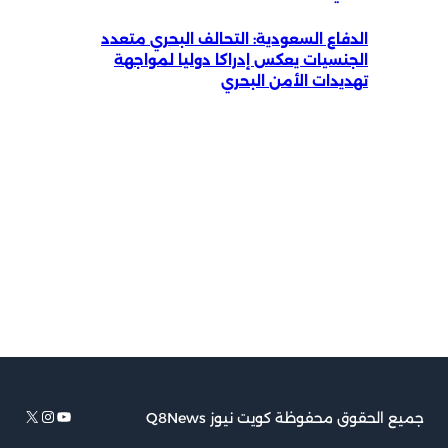
الدفاع السعودية: التحالف البحري متعدد
الجنسيات يعكس إدراكا دوليا لمواجهة
تهديدات الأمن البحري
يوتيوب
إكس
إنستجرام
جميع الحقوق محفوظة كويت نيوز Q8News