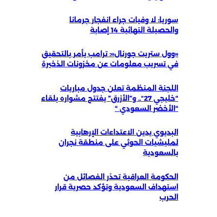
سوريا: لا وفيات جراء انفجار جرمانا
والحصيلة النهائية 14 إصابة
«وول ستريت جورنال»: ترامب يأمر بالتحقيق
في تسريب معلومات عن مخزونات الذخيرة
اللجنة المنظمة تعلن جدول مباريات
“خليجي 27″.. و”الأزرق” يفتتح مشواره بلقاء
“الأخضر السعودي “
البديوي يدين الاعتداءات الإرهابية
لمليشيات الحوثي على منطقة نجران
بالسعودية
الحكومة العراقية تحذر الفصائل من
استهداف السعودية وتؤكد حصرية قرار
الحرب