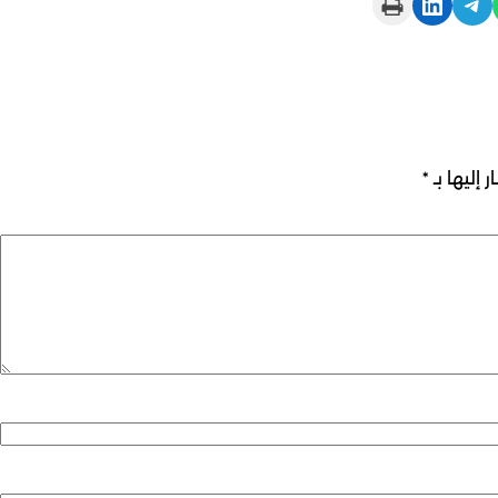
Print this Page
Share on LinkedIn
Share on Telegram
 إليها بـ
*