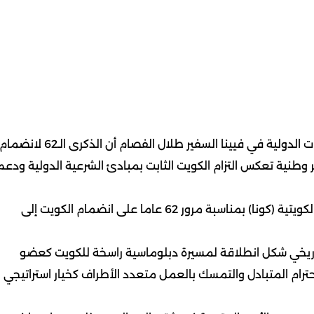
(كونا) – أكد المندوب الدائم لدى الأمم المتحدة والمنظمات الدولية في فيينا السفير طلال الفصام أن الذكرى الـ62 لانضما
طنية تعكس التزام الكويت الثابت بمبادئ الشرعية الدولية ودعم
جاء ذلك في تصريح أدلى به السفير الفصام لوكالة الأنباء الكويتية (كونا) بمناسبة مرور 62 عاما على انضمام الكويت إلى
ليوم من عام 1963 هذا الحدث التاريخي شكل انطلاقة لمسيرة دبلوماسية راسخة للكويت كعضو
رام المتبادل والتمسك بالعمل متعدد الأطراف كخيار استراتيجي