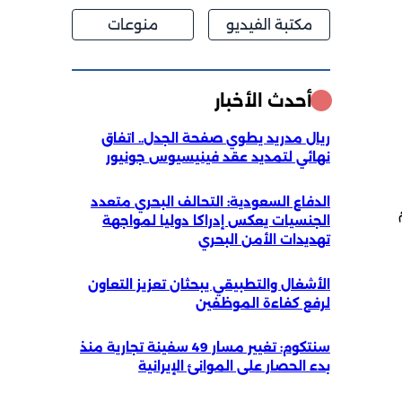
مكتبة الفيديو
منوعات
أحدث الأخبار
ريال مدريد يطوي صفحة الجدل.. اتفاق
نهائي لتمديد عقد فينيسيوس جونيور
م
الدفاع السعودية: التحالف البحري متعدد
الجنسيات يعكس إدراكا دوليا لمواجهة
تهديدات الأمن البحري
الأشغال والتطبيقي يبحثان تعزيز التعاون
لرفع كفاءة الموظفين
سنتكوم: تغيير مسار 49 سفينة تجارية منذ
بدء الحصار على الموانئ الإيرانية