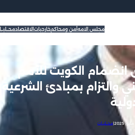
مجلس الامه
أمن ومحاكم
خارجيات
الاقتصاد
محــليــ
 انضمام الكويت للأمم
 والتزام بمبادئ الشرعية
ولية
|
محــليــات