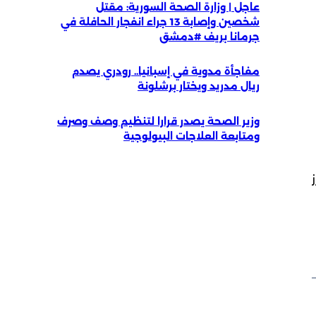
عاجل | وزارة الصحة السورية: مقتل
شخصين وإصابة 13 جراء انفجار الحافلة في
جرمانا بريف #دمشق
مفاجأة مدوية في إسبانيا.. رودري يصدم
ريال مدريد ويختار برشلونة
وزير الصحة يصدر قرارا لتنظيم وصف وصرف
ومتابعة العلاجات البيولوجية