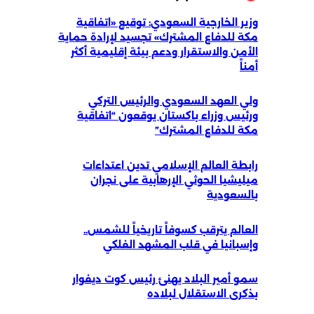
وزير الخارجية السعودي: توقيع «اتفاقية
مكة للدفاع المشترك» تجسيد لإرادة حماية
الأمن والاستقرار ودعم بيئة إقليمية أكثر
أمناً
ولي العهد السعودي والرئيس التركي
ورئيس وزراء باكستان يوقعون “اتفاقية
مكة للدفاع المشترك”
رابطة العالم الإسلامي تدين اعتداءات
ميليشيا الحوثي الإرهابية على نجران
بالسعودية
العالم يترقب كسوفاً تاريخياً للشمس..
وإسبانيا في قلب المشهد الفلكي
سمو أمير البلاد يهنئ رئيس كوت ديفوار
بذكرى الاستقلال لبلاده