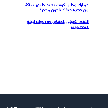
جمارك مطار الكويت T5 تحبط تهريب أكثر
من 4,255 حبة كبتاجون مخدرة
النفط الكويتي ينخفض 1.89 دولار ليبلغ
72.44 دولار
يوتيوب
إكس
إنستجرام