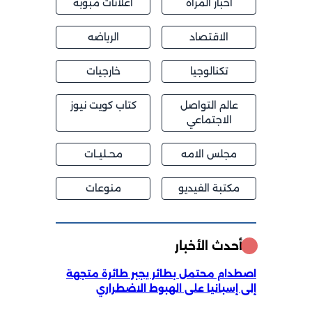
اخبار المراة
اعلانات مبوبة
الاقتصاد
الرياضه
تكنالوجيا
خارجيات
عالم التواصل
كتاب كويت نيوز
الاجتماعي
مجلس الامه
محــليــات
مكتبة الفيديو
منوعات
أحدث الأخبار
اصطدام محتمل بطائر يجبر طائرة متجهة
إلى إسبانيا على الهبوط الاضطراري