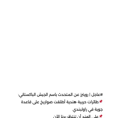
#عاجل | رويترز عن المتحدث باسم الجيش الباكستاني:
طائرات حربية هندية أطلقت صواريخ على قاعدة
جوية في راولبندي
على الهند أن تنتظر ردنا الآن