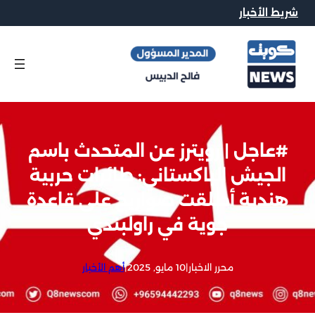
شريط الأخبار
#عاجل | رويترز عن المتحدث باسم
الجيش الباكستاني: طائرات حربية
هندية أطلقت صواريخ على قاعدة
جوية في راولبندي
محرر الاخبار
|
10 مايو, 2025
|
أهم الأخبار