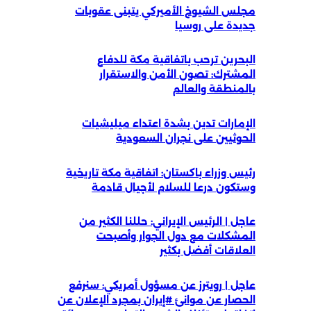
مجلس الشيوخ الأميركي يتبنى عقوبات
جديدة على روسيا
البحرين ترحب باتفاقية مكة للدفاع
المشترك: تصون الأمن والاستقرار
بالمنطقة والعالم
الإمارات تدين بشدة اعتداء ميليشيات
الحوثيين على نجران السعودية
رئيس وزراء باكستان: اتفاقية مكة تاريخية
وستكون درعا للسلام لأجيال قادمة
عاجل | الرئيس الإيراني: حللنا الكثير من
المشكلات مع دول الجوار وأصبحت
العلاقات أفضل بكثير
عاجل | رويترز عن مسؤول أمريكي: سنرفع
الحصار عن موانئ #إيران بمجرد الإعلان عن